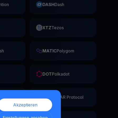
ntion
DASH
Dash
XTZ
Tezos
sh
MATIC
Polygom
DOT
Polkadot
he
NEAR
NEAR Protocol
Akzeptieren
Einstellungen ansehen