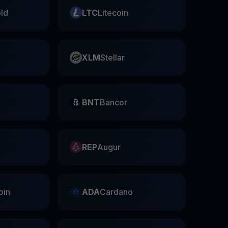
ld
LTC
Litecoin
XLM
Stellar
BNT
Bancor
REP
Augur
oin
ADA
Cardano