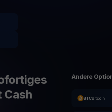
Youhodler App
Herunterladen
App herunterladen und Krypto einfach verwalten
ofortiges
Andere Option
t Cash
BTC
Bitcoin