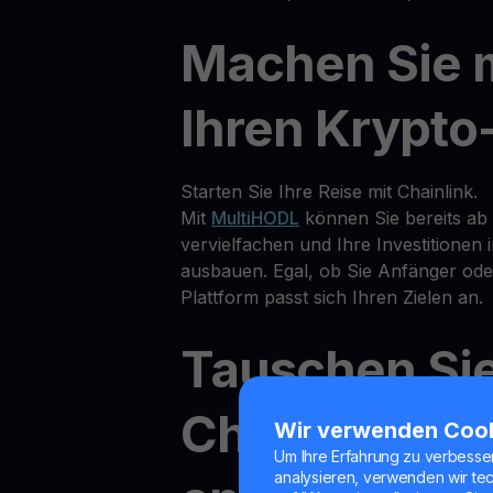
Machen Sie 
Ihren Krypto
Starten Sie Ihre Reise mit Chainlink.
Mit
MultiHODL
können Sie bereits ab 
vervielfachen und Ihre Investitionen
ausbauen. Egal, ob Sie Anfänger oder
Plattform passt sich Ihren Zielen an.
Tauschen Sie
Chainlink ge
Wir verwenden Coo
Um Ihre Erfahrung zu verbesse
analysieren, verwenden wir te