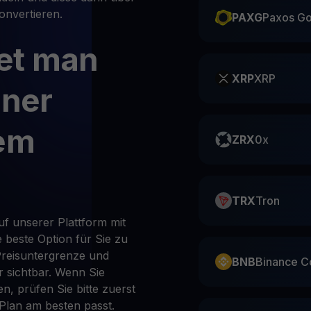
onvertieren.
PAXG
Paxos Go
et man
XRP
XRP
iner
dem
ZRX
0x
TRX
Tron
f unserer Plattform mit
 beste Option für Sie zu
 Preisuntergrenze und
BNB
Binance C
 sichtbar. Wenn Sie
n, prüfen Sie bitte zuerst
Plan am besten passt.