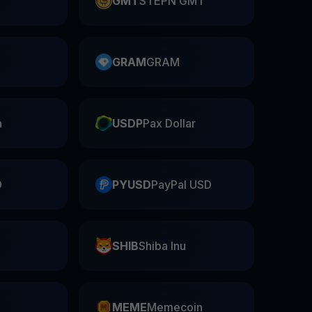
GMT
STEPN GMT
GRAM
GRAM
n
USDP
Pax Dollar
D
PYUSD
PayPal USD
SHIB
Shiba Inu
n
MEME
Memecoin