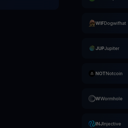
WIF
Dogwifhat
JUP
Jupiter
NOT
Notcoin
W
Wormhole
INJ
Injective