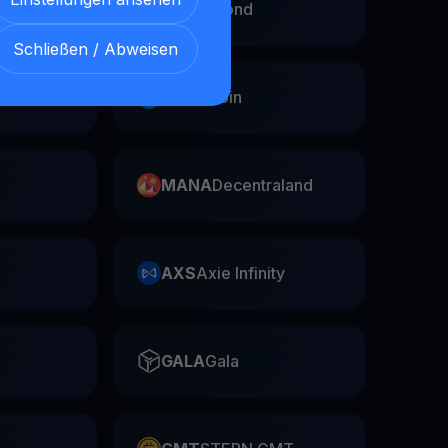
EGLD
Elrond
Schließen / Abweisen
Swap
FIL
Filecoin
MANA
Decentraland
AXS
Axie Infinity
GALA
Gala