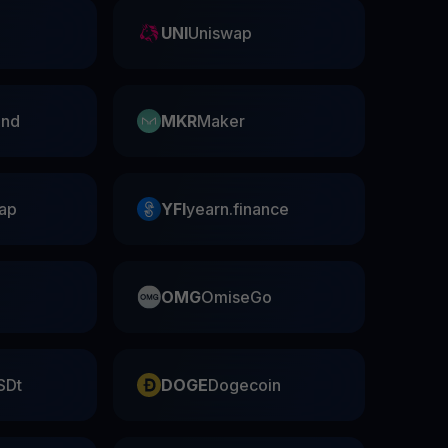
UNI
Uniswap
nd
MKR
Maker
ap
YFI
yearn.finance
OMG
OmiseGo
SDt
DOGE
Dogecoin