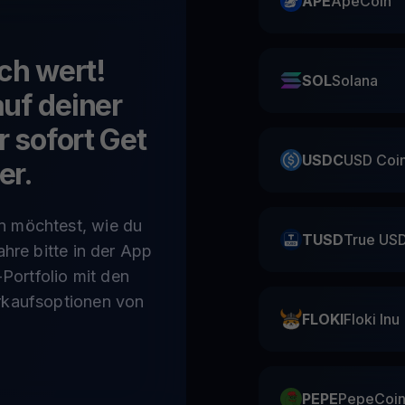
APE
ApeCoin
uch wert!
SOL
Solana
uf deiner
r sofort Get
USDC
USD Coi
er.
n möchtest, wie du
TUSD
True US
ahre bitte in der App
-Portfolio mit den
rkaufsoptionen von
FLOKI
Floki Inu
PEPE
PepeCoi