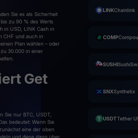
LINK
Chainlink
den Sie es als Sicherheit
 bis zu 90 % des Werts
sh in USD, LINK Cash in
n CHF und auch in
COMP
Compou
 einen Plan wählen – oder
s zu 30.000 in einer
alten.
SUSHI
SushiSw
iert Get
SNX
Synthetix
en Sie nur BTC, USDT,
USDT
Tether U
Das bedeutet: Wenn Sie
zunächst eine der oben
deln und diese dann über