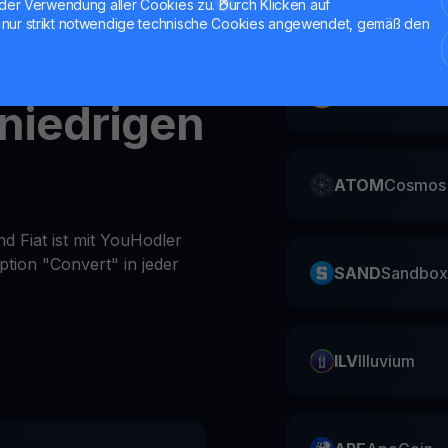
der Verwendung aller Cookies zu. Durch Klicken auf
ZIL
Zilliqa
nur strikt notwendige technische Cookies angewendet, gemäß den
ungen
CAKE
Pancake
 niedrigen
ATOM
Cosmos
d Fiat ist mit YouHodler
ption "Convert" in jeder
SAND
Sandbox
ILV
Illuvium