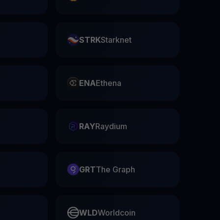
STRK
Starknet
ENA
Ethena
RAY
Raydium
GRT
The Graph
WLD
Worldcoin