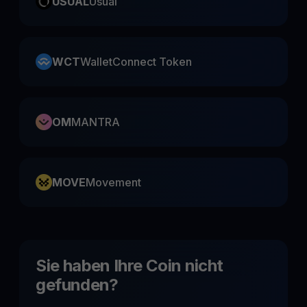
USUAL
Usual
WCT
WalletConnect Token
OM
MANTRA
MOVE
Movement
Sie haben Ihre Coin nicht
gefunden?