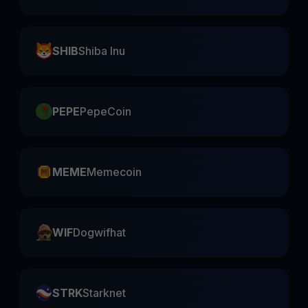
SHIB
Shiba Inu
PEPE
PepeCoin
MEME
Memecoin
WIF
Dogwifhat
STRK
Starknet