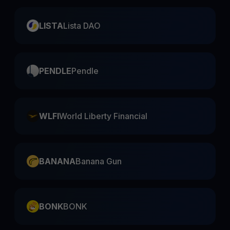
LISTA
Lista DAO
PENDLE
Pendle
WLFI
World Liberty Financial
BANANA
Banana Gun
BONK
BONK