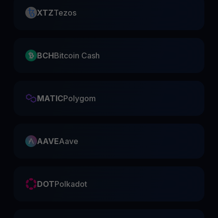
XTZ
Tezos
BCH
Bitcoin Cash
MATIC
Polygom
AAVE
Aave
DOT
Polkadot