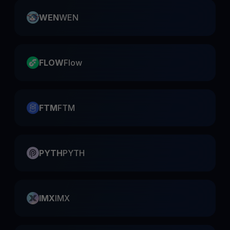
WEN
WEN
FLOW
Flow
FTM
FTM
PYTH
PYTH
IMX
IMX