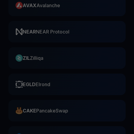
AVAX
Avalanche
NEAR
NEAR Protocol
ZIL
Zilliqa
EGLD
Elrond
CAKE
PancakeSwap