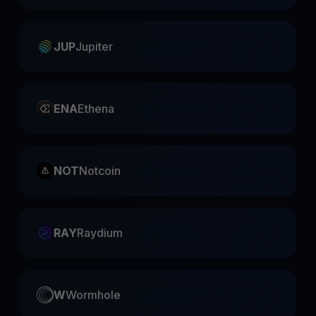
JUP
Jupiter
ENA
Ethena
NOT
Notcoin
RAY
Raydium
W
Wormhole