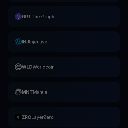
GRT
The Graph
INJ
Injective
WLD
Worldcoin
MNT
Mantle
ZRO
LayerZero