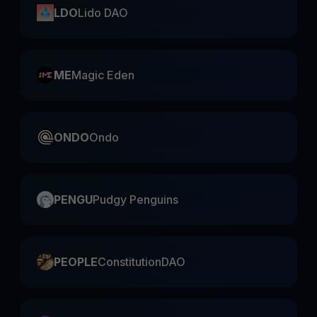
LDO
Lido DAO
ME
Magic Eden
ONDO
Ondo
PENGU
Pudgy Penguins
PEOPLE
ConstitutionDAO