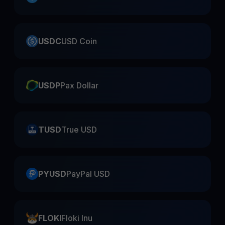
USDC
USD Coin
USDP
Pax Dollar
TUSD
True USD
PYUSD
PayPal USD
FLOKI
Floki Inu