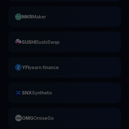
MKR
Maker
SUSHI
SushiSwap
YFI
yearn.finance
SNX
Synthetix
OMG
OmiseGo