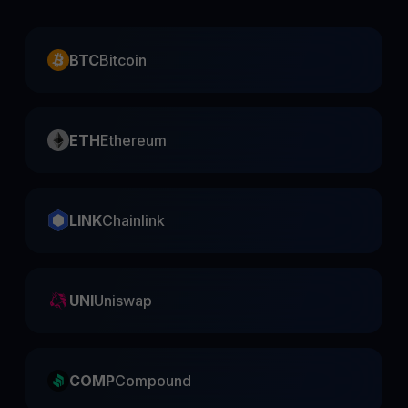
BTC
Bitcoin
ETH
Ethereum
LINK
Chainlink
UNI
Uniswap
COMP
Compound