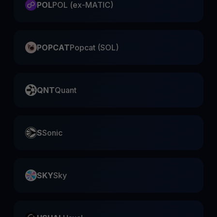
POL
POL (ex-MATIC)
POPCAT
Popcat (SOL)
QNT
Quant
S
Sonic
SKY
Sky