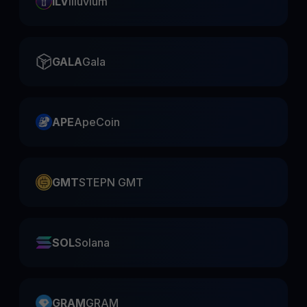
ILV
Illuvium
GALA
Gala
APE
ApeCoin
GMT
STEPN GMT
SOL
Solana
GRAM
GRAM