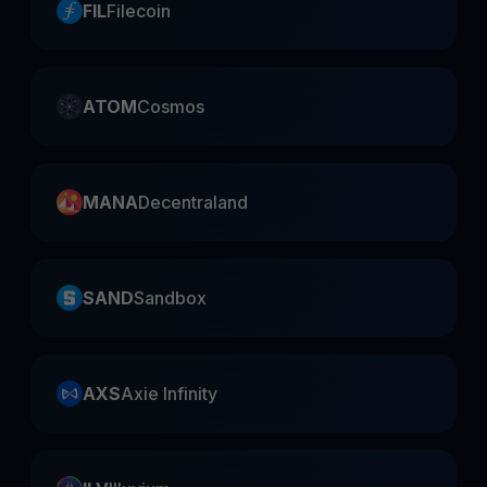
FIL
Filecoin
ATOM
Cosmos
MANA
Decentraland
SAND
Sandbox
AXS
Axie Infinity