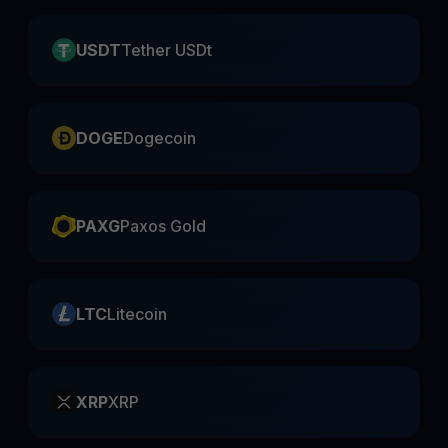
USDT
Tether USDt
DOGE
Dogecoin
PAXG
Paxos Gold
LTC
Litecoin
XRP
XRP