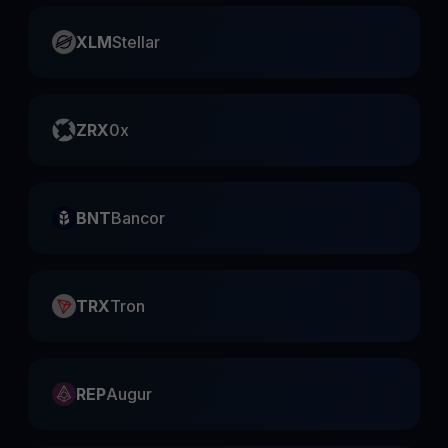
XLM
Stellar
ZRX
0x
BNT
Bancor
TRX
Tron
REP
Augur