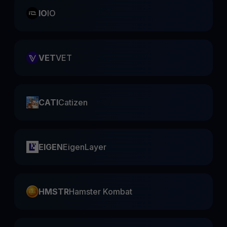
IO
IO
VET
VET
CATI
Catizen
EIGEN
EigenLayer
HMSTR
Hamster Kombat