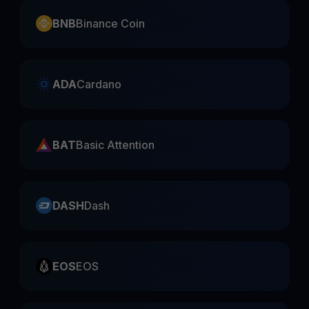
BNB
Binance Coin
ADA
Cardano
BAT
Basic Attention
DASH
Dash
EOS
EOS