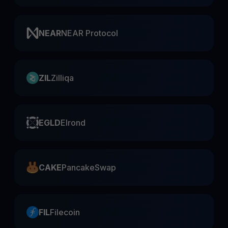
NEAR
NEAR Protocol
ZIL
Zilliqa
EGLD
Elrond
CAKE
PancakeSwap
FIL
Filecoin