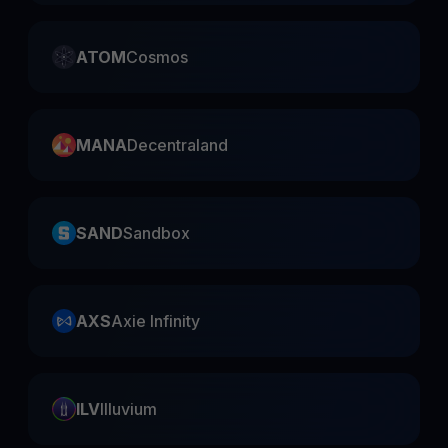
ATOM
Cosmos
MANA
Decentraland
SAND
Sandbox
AXS
Axie Infinity
ILV
Illuvium