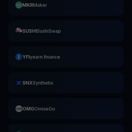
MKR
Maker
SUSHI
SushiSwap
YFI
yearn.finance
SNX
Synthetix
OMG
OmiseGo