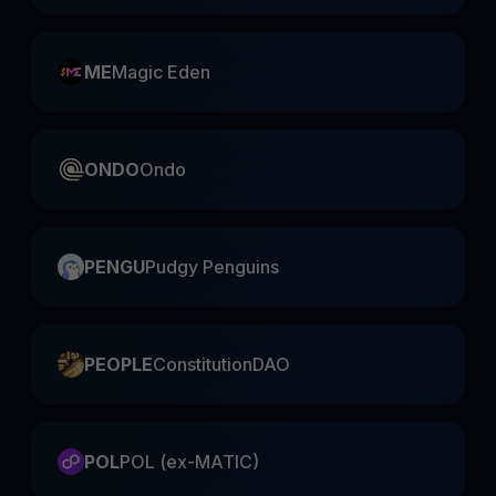
ME
Magic Eden
ONDO
Ondo
PENGU
Pudgy Penguins
PEOPLE
ConstitutionDAO
POL
POL (ex-MATIC)