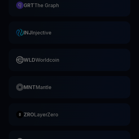
GRT
The Graph
INJ
Injective
WLD
Worldcoin
MNT
Mantle
ZRO
LayerZero