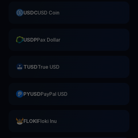
USDC
USD Coin
USDP
Pax Dollar
TUSD
True USD
PYUSD
PayPal USD
FLOKI
Floki Inu