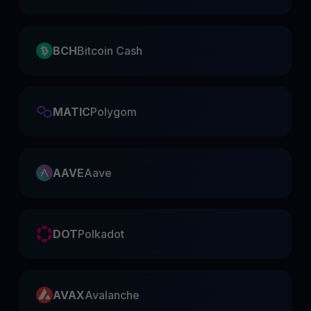
BCH
Bitcoin Cash
MATIC
Polygom
AAVE
Aave
DOT
Polkadot
AVAX
Avalanche