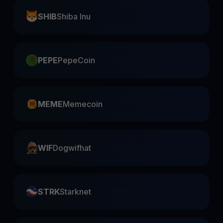
SHIB
Shiba Inu
PEPE
PepeCoin
MEME
Memecoin
WIF
Dogwifhat
STRK
Starknet