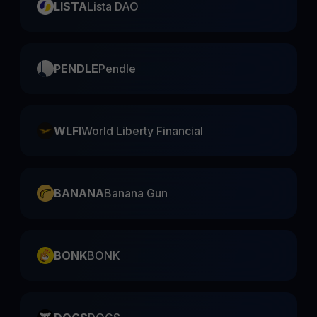
LISTA
Lista DAO
PENDLE
Pendle
WLFI
World Liberty Financial
BANANA
Banana Gun
BONK
BONK