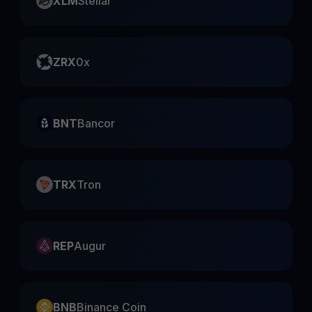
XLM
Stellar
ZRX
0x
BNT
Bancor
TRX
Tron
REP
Augur
BNB
Binance Coin