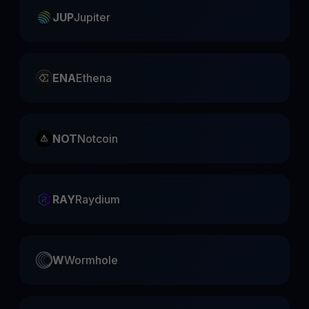
JUP
Jupiter
ENA
Ethena
NOT
Notcoin
RAY
Raydium
W
Wormhole