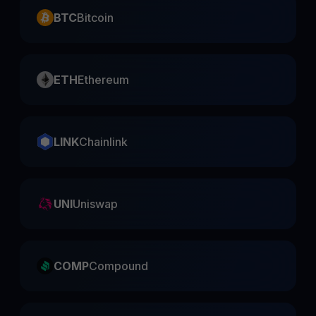
BTC
Bitcoin
ETH
Ethereum
LINK
Chainlink
UNI
Uniswap
COMP
Compound