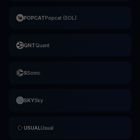
POPCAT
Popcat (SOL)
QNT
Quant
S
Sonic
SKY
Sky
USUAL
Usual