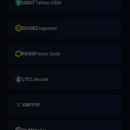
USDT
Tether USDt
DOGE
Dogecoin
PAXG
Paxos Gold
LTC
Litecoin
XRP
XRP