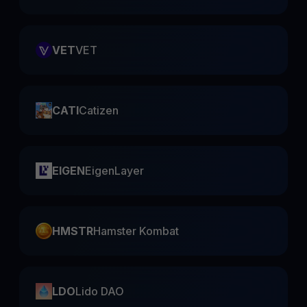
VET
VET
CATI
Catizen
EIGEN
EigenLayer
HMSTR
Hamster Kombat
LDO
Lido DAO