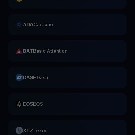
ADA
Cardano
BAT
Basic Attention
DASH
Dash
EOS
EOS
XTZ
Tezos