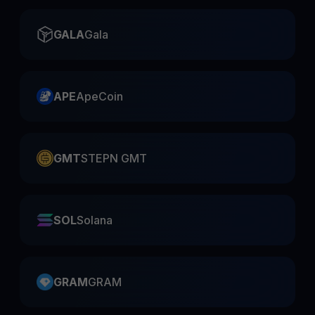
GALA
Gala
APE
ApeCoin
GMT
STEPN GMT
SOL
Solana
GRAM
GRAM