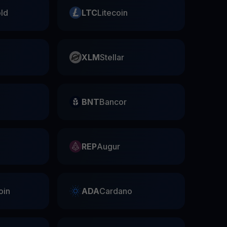
ld
LTC
Litecoin
XLM
Stellar
BNT
Bancor
REP
Augur
oin
ADA
Cardano