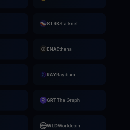
STRK
Starknet
ENA
Ethena
RAY
Raydium
GRT
The Graph
WLD
Worldcoin