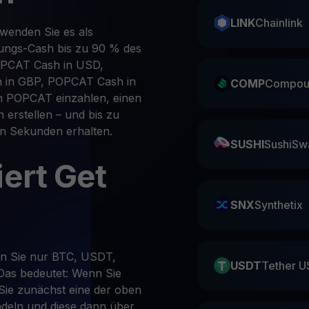
LINK
Chainlink
wenden Sie es als
rungs-Cash bis zu 90 % des
POPCAT Cash in USD,
 in GBP, POPCAT Cash in
COMP
Compou
ch POPCAT einzahlen, einen
n erstellen – und bis zu
in Sekunden erhalten.
SUSHI
SushiSw
iert Get
SNX
Synthetix
en Sie nur BTC, USDT,
USDT
Tether U
Das bedeutet: Wenn Sie
ie zunächst eine der oben
deln und diese dann über