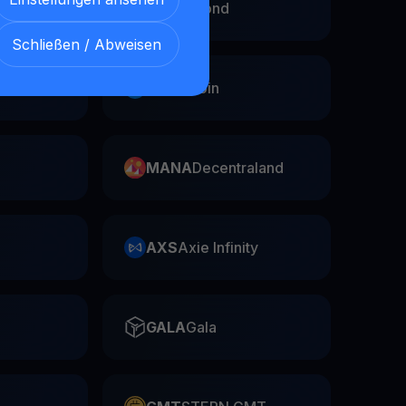
EGLD
Elrond
Schließen / Abweisen
Swap
FIL
Filecoin
MANA
Decentraland
AXS
Axie Infinity
GALA
Gala