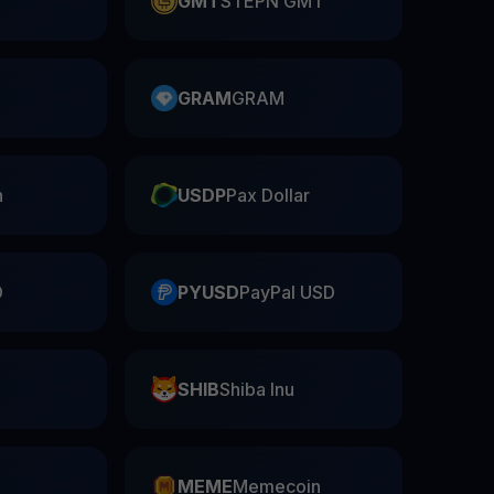
GMT
STEPN GMT
GRAM
GRAM
n
USDP
Pax Dollar
D
PYUSD
PayPal USD
SHIB
Shiba Inu
n
MEME
Memecoin