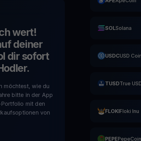
APE
ApeCoin
SOL
Solana
uch wert!
uf deiner
 dir sofort
USDC
USD Coi
Hodler.
TUSD
True US
n möchtest, wie du
ahre bitte in der App
-Portfolio mit den
FLOKI
Floki Inu
rkaufsoptionen von
PEPE
PepeCoi