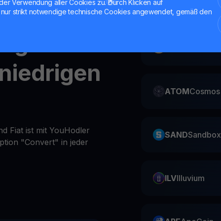
der Verwendung aller Cookies zu. Durch Klicken auf
ZIL
Zilliqa
nur strikt notwendige technische Cookies angewendet, gemäß den
ungen
CAKE
Pancake
 niedrigen
ATOM
Cosmos
d Fiat ist mit YouHodler
SAND
Sandbox
ption "Convert" in jeder
ILV
Illuvium