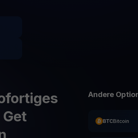
Youhodler App
Herunterladen
App herunterladen und Krypto einfach verwalten
ofortiges
Andere Option
 Get
BTC
Bitcoin
n