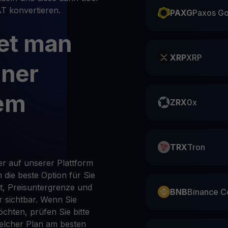
T konvertieren.
PAXG
Paxos Go
et man
XRP
XRP
iner
dem
ZRX
0x
TRX
Tron
 auf unserer Plattform
die beste Option für Sie
it, Preisuntergrenze und
BNB
Binance C
 sichtbar. Wenn Sie
chten, prüfen Sie bitte
elcher Plan am besten