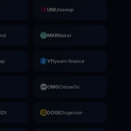
UNI
Uniswap
nd
MKR
Maker
ap
YFI
yearn.finance
OMG
OmiseGo
SDt
DOGE
Dogecoin