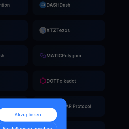
ntion
DASH
Dash
XTZ
Tezos
sh
MATIC
Polygom
DOT
Polkadot
he
NEAR
NEAR Protocol
Akzeptieren
Einstellungen ansehen