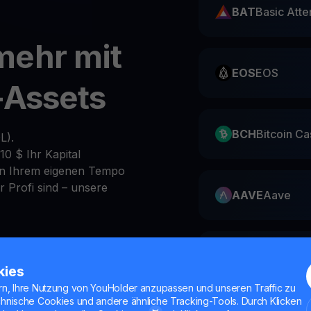
BAT
Basic Atte
mehr mit
EOS
EOS
-Assets
BCH
Bitcoin Ca
L).
10 $ Ihr Kapital
 in Ihrem eigenen Tempo
 Profi sind – unsere
AAVE
Aave
 Ihr
AVAX
Avalanc
kies
) gegen
rn, Ihre Nutzung von YouHolder anzupassen und unseren Traffic zu
chnische Cookies und andere ähnliche Tracking-Tools. Durch Klicken