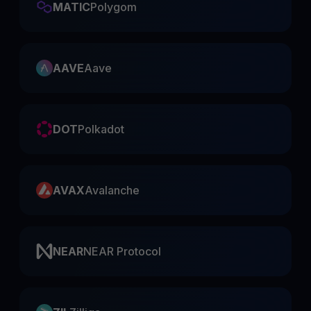
MATIC
Polygom
AAVE
Aave
DOT
Polkadot
AVAX
Avalanche
NEAR
NEAR Protocol