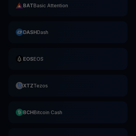
BAT
Basic Attention
DASH
Dash
EOS
EOS
XTZ
Tezos
BCH
Bitcoin Cash