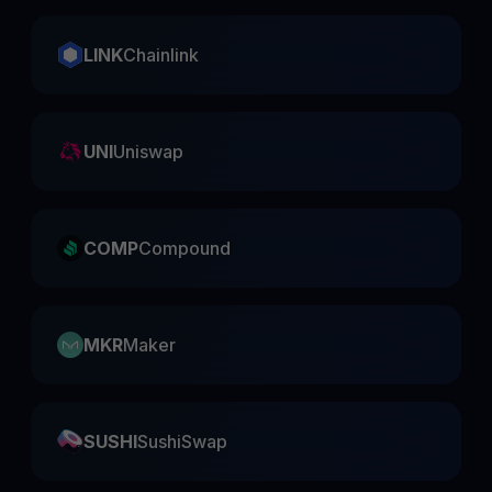
LINK
Chainlink
UNI
Uniswap
COMP
Compound
MKR
Maker
SUSHI
SushiSwap