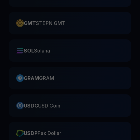
GMT
STEPN GMT
SOL
Solana
GRAM
GRAM
USDC
USD Coin
USDP
Pax Dollar