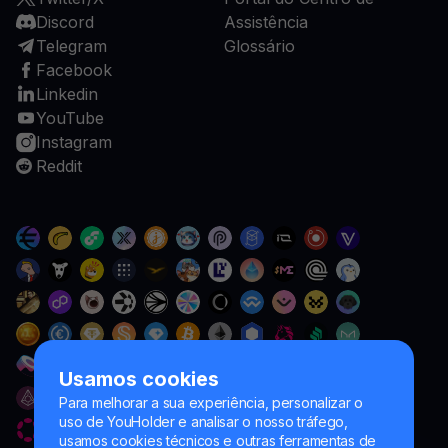
Discord
Assistência
Telegram
Glossário
Facebook
Linkedin
YouTube
Instagram
Reddit
Usamos cookies
Para melhorar a sua experiência, personalizar o
uso de YouHolder e analisar o nosso tráfego,
usamos cookies técnicos e outras ferramentas de