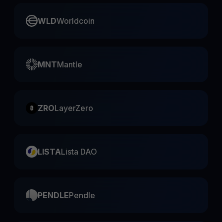
WLD
Worldcoin
MNT
Mantle
ZRO
LayerZero
LISTA
Lista DAO
PENDLE
Pendle