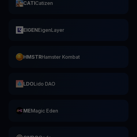
CATI
Catizen
EIGEN
EigenLayer
HMSTR
Hamster Kombat
LDO
Lido DAO
ME
Magic Eden