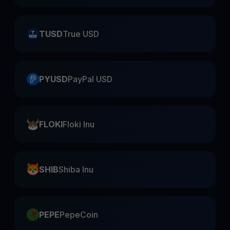
TUSD
True USD
PYUSD
PayPal USD
FLOKI
Floki Inu
SHIB
Shiba Inu
PEPE
PepeCoin