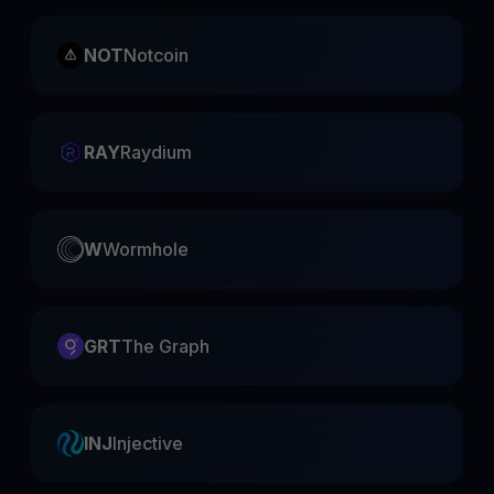
NOT
Notcoin
RAY
Raydium
W
Wormhole
GRT
The Graph
INJ
Injective