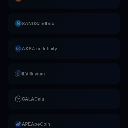
SAND
Sandbox
AXS
Axie Infinity
ILV
Illuvium
GALA
Gala
APE
ApeCoin