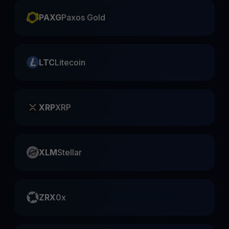
PAXG
Paxos Gold
LTC
Litecoin
XRP
XRP
XLM
Stellar
ZRX
0x