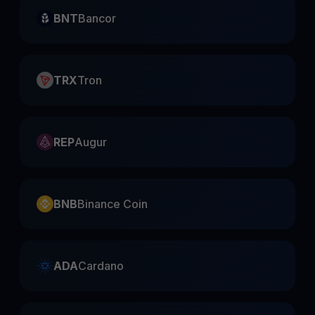
BNT
Bancor
TRX
Tron
REP
Augur
BNB
Binance Coin
ADA
Cardano