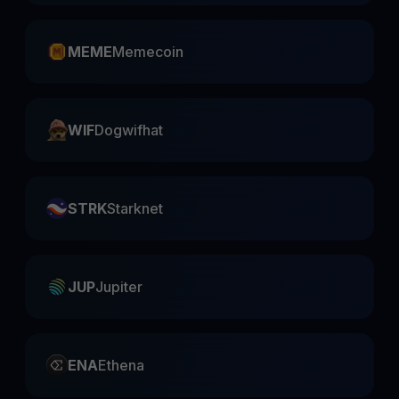
MEME
Memecoin
WIF
Dogwifhat
STRK
Starknet
JUP
Jupiter
ENA
Ethena