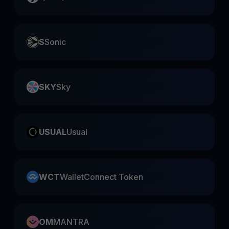
S
Sonic
SKY
Sky
USUAL
Usual
WCT
WalletConnect Token
OM
MANTRA