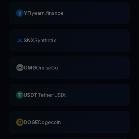
YFI
yearn.finance
SNX
Synthetix
OMG
OmiseGo
USDT
Tether USDt
DOGE
Dogecoin