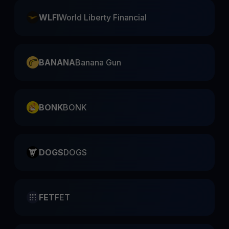
WLFI
World Liberty Financial
BANANA
Banana Gun
BONK
BONK
DOGS
DOGS
FET
FET