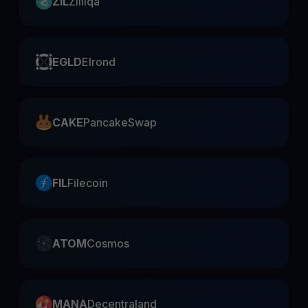
ZIL
Zilliqa
EGLD
Elrond
CAKE
PancakeSwap
FIL
Filecoin
ATOM
Cosmos
MANA
Decentraland