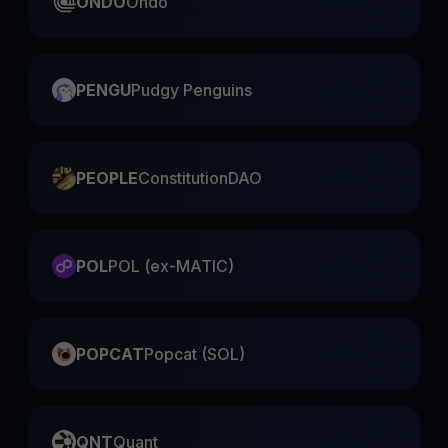
ONDO
Ondo
PENGU
Pudgy Penguins
PEOPLE
ConstitutionDAO
POL
POL (ex-MATIC)
POPCAT
Popcat (SOL)
QNT
Quant