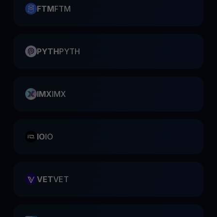
FTM
FTM
PYTH
PYTH
IMX
IMX
IO
IO
VET
VET