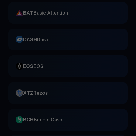
BAT
Basic Attention
DASH
Dash
EOS
EOS
XTZ
Tezos
BCH
Bitcoin Cash