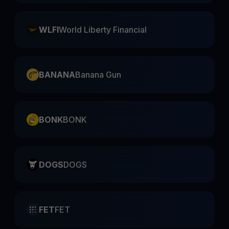
WLFI
World Liberty Financial
BANANA
Banana Gun
BONK
BONK
DOGS
DOGS
FET
FET