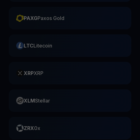
PAXG
Paxos Gold
LTC
Litecoin
XRP
XRP
XLM
Stellar
ZRX
0x