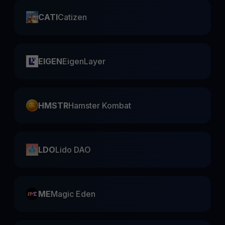
CATI
Catizen
EIGEN
EigenLayer
HMSTR
Hamster Kombat
LDO
Lido DAO
ME
Magic Eden