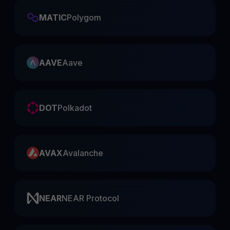
MATIC
Polygom
AAVE
Aave
DOT
Polkadot
AVAX
Avalanche
NEAR
NEAR Protocol