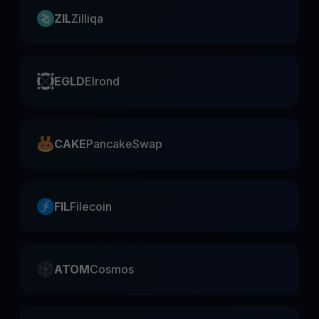
ZIL
Zilliqa
EGLD
Elrond
CAKE
PancakeSwap
FIL
Filecoin
ATOM
Cosmos