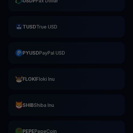
USDP
Pax Dollar
TUSD
True USD
PYUSD
PayPal USD
FLOKI
Floki Inu
SHIB
Shiba Inu
PEPE
PepeCoin