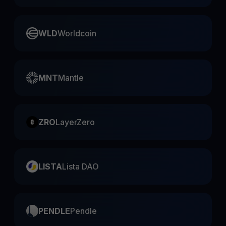
WLD
Worldcoin
MNT
Mantle
ZRO
LayerZero
LISTA
Lista DAO
PENDLE
Pendle