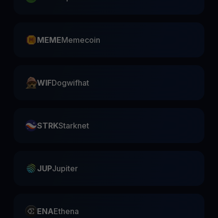
MEME
Memecoin
WIF
Dogwifhat
STRK
Starknet
JUP
Jupiter
ENA
Ethena