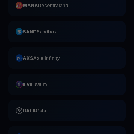
MANA
Decentraland
SAND
Sandbox
AXS
Axie Infinity
ILV
Illuvium
GALA
Gala