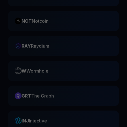
NOT
Notcoin
RAY
Raydium
W
Wormhole
GRT
The Graph
INJ
Injective