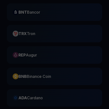
BNT
Bancor
TRX
Tron
REP
Augur
BNB
Binance Coin
ADA
Cardano