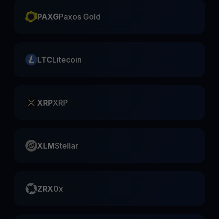
PAXG
Paxos Gold
LTC
Litecoin
XRP
XRP
XLM
Stellar
ZRX
0x