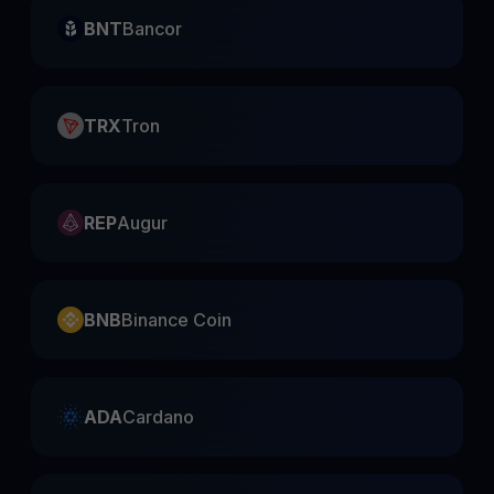
BNT
Bancor
TRX
Tron
REP
Augur
BNB
Binance Coin
ADA
Cardano