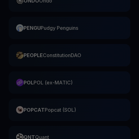
ONDO
Ondo
PENGU
Pudgy Penguins
PEOPLE
ConstitutionDAO
POL
POL (ex-MATIC)
POPCAT
Popcat (SOL)
QNT
Quant