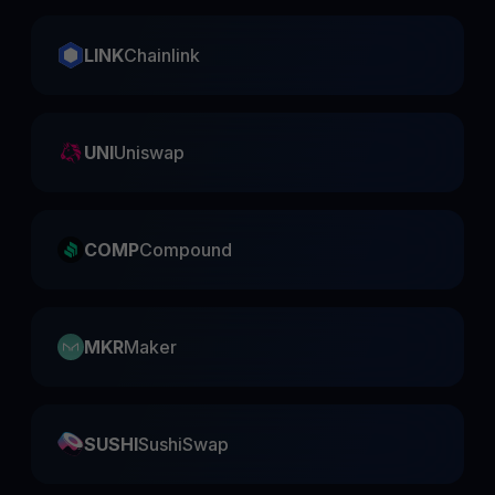
LINK
Chainlink
UNI
Uniswap
COMP
Compound
MKR
Maker
SUSHI
SushiSwap