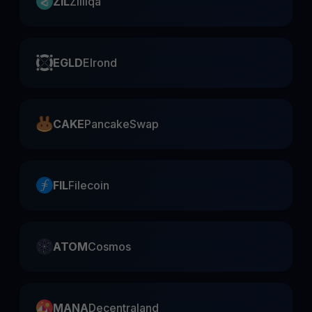
ZIL
Zilliqa
EGLD
Elrond
CAKE
PancakeSwap
FIL
Filecoin
ATOM
Cosmos
MANA
Decentraland