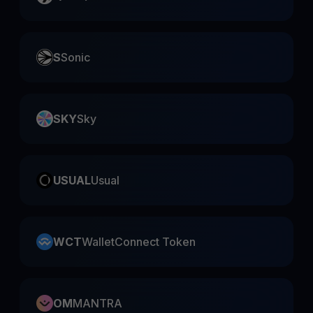
S
Sonic
SKY
Sky
USUAL
Usual
WCT
WalletConnect Token
OM
MANTRA