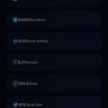
SAND
Sandbox
AXS
Axie Infinity
ILV
Illuvium
GALA
Gala
APE
ApeCoin