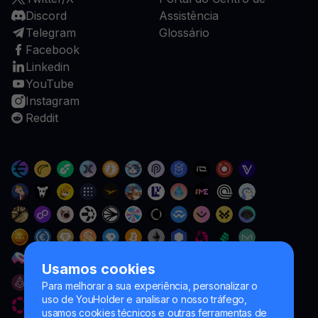
Discord
Assistência
Telegram
Glossário
Facebook
Linkedin
YouTube
Instagram
Reddit
Usamos cookies
Para melhorar a sua experiência, personalizar o
uso de YouHolder e analisar o nosso tráfego,
usamos cookies técnicos e outras ferramentas de