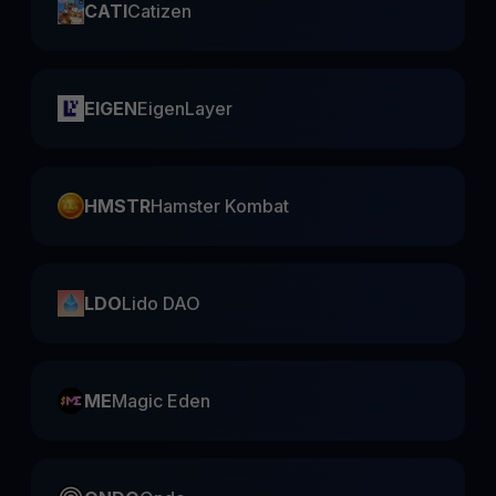
CATI
Catizen
EIGEN
EigenLayer
HMSTR
Hamster Kombat
LDO
Lido DAO
ME
Magic Eden