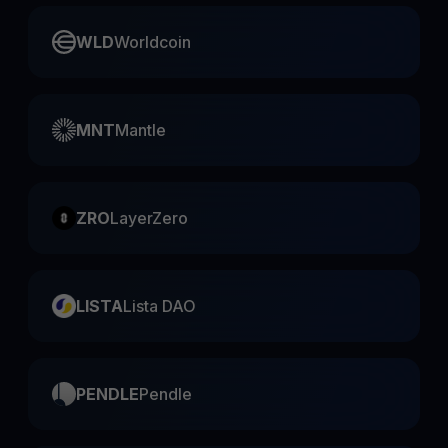
WLD
Worldcoin
MNT
Mantle
ZRO
LayerZero
LISTA
Lista DAO
PENDLE
Pendle