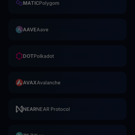
MATIC
Polygom
AAVE
Aave
DOT
Polkadot
AVAX
Avalanche
NEAR
NEAR Protocol