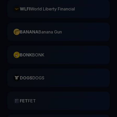
WLFI
World Liberty Financial
BANANA
Banana Gun
BONK
BONK
DOGS
DOGS
FET
FET