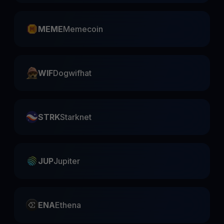
MEME
Memecoin
WIF
Dogwifhat
STRK
Starknet
JUP
Jupiter
ENA
Ethena