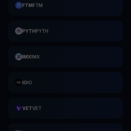
FTM
FTM
PYTH
PYTH
IMX
IMX
IO
IO
VET
VET