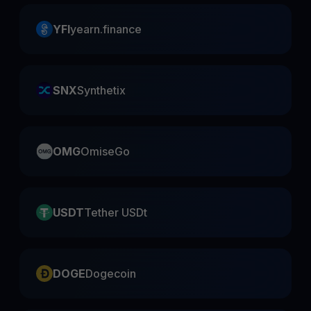
YFI
yearn.finance
SNX
Synthetix
OMG
OmiseGo
USDT
Tether USDt
DOGE
Dogecoin