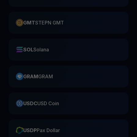
GMT
STEPN GMT
SOL
Solana
GRAM
GRAM
USDC
USD Coin
USDP
Pax Dollar