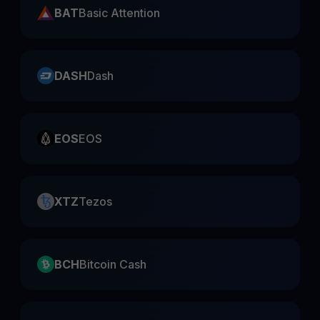
BAT
Basic Attention
DASH
Dash
EOS
EOS
XTZ
Tezos
BCH
Bitcoin Cash