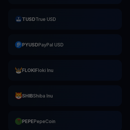
TUSD
True USD
PYUSD
PayPal USD
FLOKI
Floki Inu
SHIB
Shiba Inu
PEPE
PepeCoin