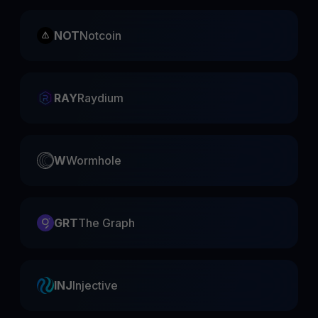
NOT
Notcoin
RAY
Raydium
W
Wormhole
GRT
The Graph
INJ
Injective