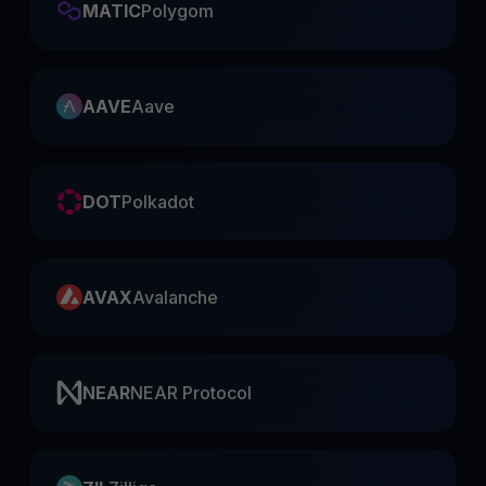
MATIC
Polygom
AAVE
Aave
DOT
Polkadot
AVAX
Avalanche
NEAR
NEAR Protocol