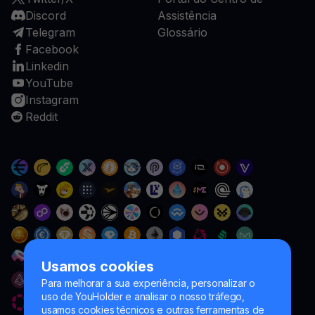
Discord
Assistência
Telegram
Glossário
Facebook
Linkedin
YouTube
Instagram
Reddit
Usamos cookies
Para melhorar a sua experiência, personalizar o
uso de YouHolder e analisar o nosso tráfego,
usamos cookies técnicos e outras ferramentas de