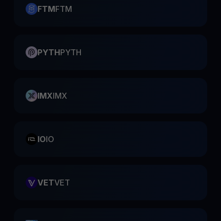
FTM
FTM
PYTH
PYTH
IMX
IMX
IO
IO
VET
VET