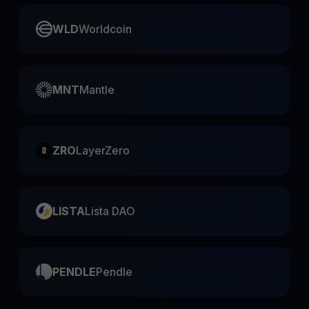
WLD
Worldcoin
MNT
Mantle
ZRO
LayerZero
LISTA
Lista DAO
PENDLE
Pendle