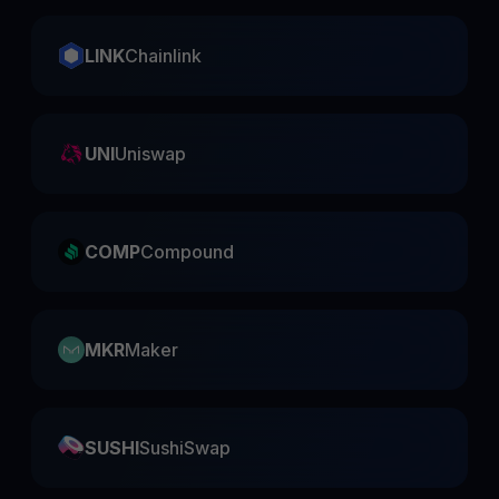
LINK
Chainlink
UNI
Uniswap
COMP
Compound
MKR
Maker
SUSHI
SushiSwap