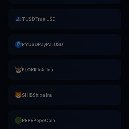
TUSD
True USD
PYUSD
PayPal USD
FLOKI
Floki Inu
SHIB
Shiba Inu
PEPE
PepeCoin