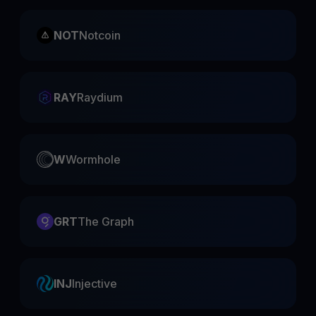
NOT
Notcoin
RAY
Raydium
W
Wormhole
GRT
The Graph
INJ
Injective