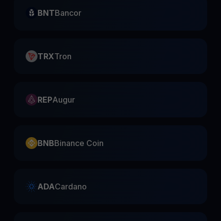
BNT
Bancor
TRX
Tron
REP
Augur
BNB
Binance Coin
ADA
Cardano