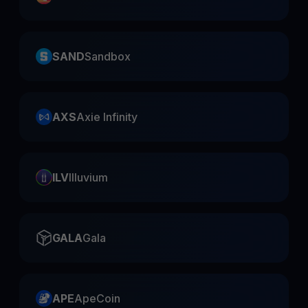
SAND
Sandbox
AXS
Axie Infinity
ILV
Illuvium
GALA
Gala
APE
ApeCoin