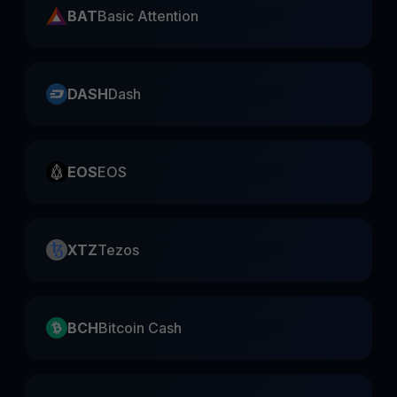
BAT
Basic Attention
DASH
Dash
EOS
EOS
XTZ
Tezos
BCH
Bitcoin Cash