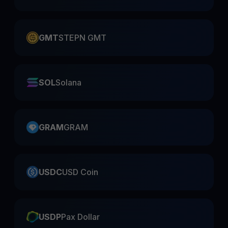
GMT
STEPN GMT
SOL
Solana
GRAM
GRAM
USDC
USD Coin
USDP
Pax Dollar