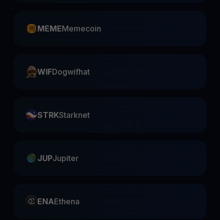
MEME
Memecoin
WIF
Dogwifhat
STRK
Starknet
JUP
Jupiter
ENA
Ethena