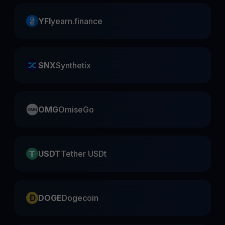
YFI
yearn.finance
SNX
Synthetix
OMG
OmiseGo
USDT
Tether USDt
DOGE
Dogecoin