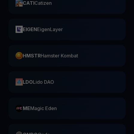
CATI
Catizen
EIGEN
EigenLayer
HMSTR
Hamster Kombat
LDO
Lido DAO
ME
Magic Eden