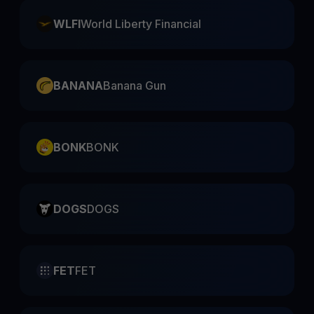
WLFI
World Liberty Financial
BANANA
Banana Gun
BONK
BONK
DOGS
DOGS
FET
FET