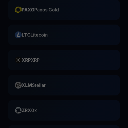
PAXG
Paxos Gold
LTC
Litecoin
XRP
XRP
XLM
Stellar
ZRX
0x