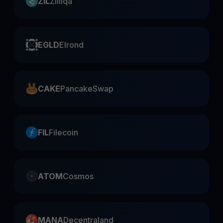
ZIL
Zilliqa
EGLD
Elrond
CAKE
PancakeSwap
FIL
Filecoin
ATOM
Cosmos
MANA
Decentraland