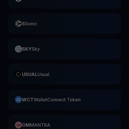
S
Sonic
SKY
Sky
USUAL
Usual
WCT
WalletConnect Token
OM
MANTRA