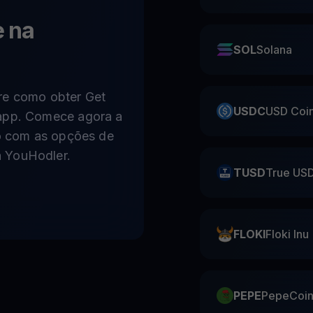
 na
SOL
Solana
re como obter Get
USDC
USD Coi
 app. Comece agora a
to com as opções de
 YouHodler.
TUSD
True US
FLOKI
Floki Inu
PEPE
PepeCoi