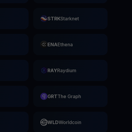
STRK
Starknet
ENA
Ethena
RAY
Raydium
GRT
The Graph
WLD
Worldcoin