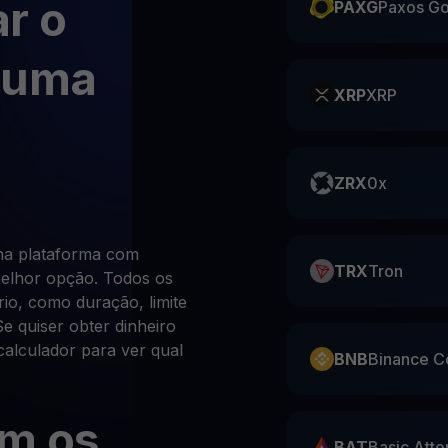
r o
PAXG
Paxos Go
 uma
XRP
XRP
ZRX
0x
na plataforma com
TRX
Tron
melhor opção. Todos os
rio, como duração, limite
e quiser obter dinheiro
calculador para ver qual
BNB
Binance C
om os
BAT
Basic Atte