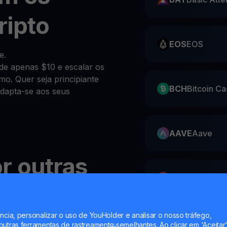
ripto
EOS
EOS
e.
sde apenas $10 e escalar os
mo. Quer seja principiante
BCH
Bitcoin Ca
adapta-se aos seus
AAVE
Aave
r outras
AVAX
Avalanc
 ou fiat
ncia, personalizar o uso de YouHolder e analisar o nosso tráfego,
ZIL
Zilliqa
utras ferramentas de rastreamento semelhantes. Ao clicar em 'Aceitar'