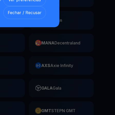
Fechar / Recusar
Swap
FIL
Filecoin
MANA
Decentraland
AXS
Axie Infinity
GALA
Gala
GMT
STEPN GMT