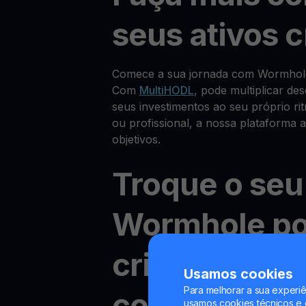
seus ativos c
Comece a sua jornada com Wormhol
Com
MultiHODL
, pode multiplicar de
seus investimentos ao seu próprio rit
ou profissional, a nossa plataforma 
objetivos.
Troque o seu
Wormhole po
criptomoedas
Usamos cookies
Para melhorar a sua experiê
com baixas
usamos cookies técnicos e o