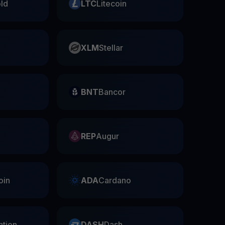
ld
LTC
Litecoin
XLM
Stellar
BNT
Bancor
REP
Augur
oin
ADA
Cardano
ntion
DASH
Dash