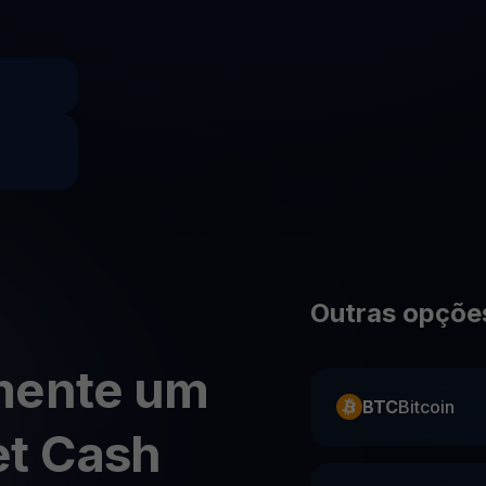
Youhodler App
Baixar
Baixe o app e gerencie cripto com facilidade
Outras opções
mente um
BTC
Bitcoin
t Cash