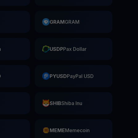
GRAM
GRAM
n
USDP
Pax Dollar
D
PYUSD
PayPal USD
SHIB
Shiba Inu
n
MEME
Memecoin