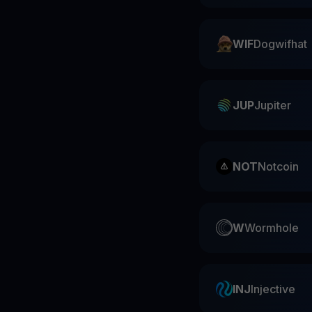
WIF
Dogwifhat
JUP
Jupiter
NOT
Notcoin
W
Wormhole
INJ
Injective