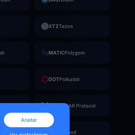
XTZ
Tezos
sh
MATIC
Polygom
DOT
Polkadot
he
NEAR
NEAR Protocol
Aceitar
EGLD
Elrond
,
Ver preferências