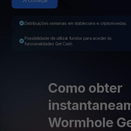
Começar
Web3 wallet
Sua riqueza Web3, gerida num só lugar
Distribuições semanais em stablecoins e criptomoedas.
Possibilidade de utilizar fundos para aceder às
funcionalidades Get Cash.
Como obter
instantanea
Wormhole Ge