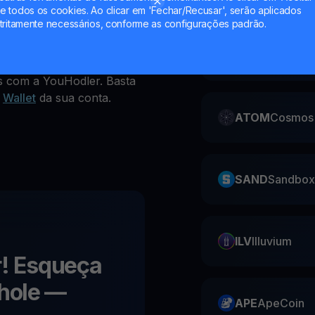
 todos os cookies. Ao clicar em 'Fechar/Recusar', serão aplicados
tritamente necessários, conforme as configurações padrão.
CAKE
Pancake
les com a YouHodler. Basta
r
Wallet
da sua conta.
ATOM
Cosmos
SAND
Sandbox
ILV
Illuvium
r! Esqueça
hole
—
APE
ApeCoin