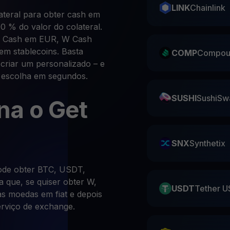
LINK
Chainlink
teral para obter cash em
0 % do valor do colateral.
W Cash em EUR, W Cash
 stablecoins. Basta
COMP
Compou
criar um personalizado – e
 escolha em segundos.
SUSHI
SushiSw
na o Get
SNX
Synthetix
ode obter BTC, USDT,
 que, se quiser obter W,
USDT
Tether U
as moedas em fiat e depois
rviço de exchange.