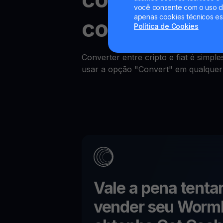
você consente com o uso de
apenas cookies técnicos es
comissões.
Política de Cookies
Converter entre cripto e fiat é simp
usar a opção "Convert" em qualque
Vale a pena tenta
vender seu
Worm