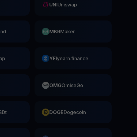
UNI
Uniswap
nd
MKR
Maker
ap
YFI
yearn.finance
OMG
OmiseGo
SDt
DOGE
Dogecoin