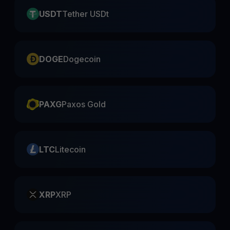
USDT
Tether USDt
DOGE
Dogecoin
PAXG
Paxos Gold
LTC
Litecoin
XRP
XRP