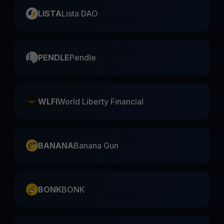
LISTA
Lista DAO
PENDLE
Pendle
WLFI
World Liberty Financial
BANANA
Banana Gun
BONK
BONK