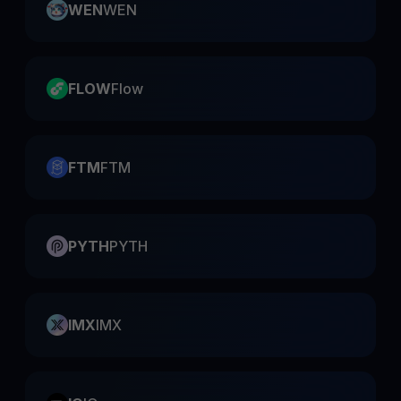
WEN
WEN
FLOW
Flow
FTM
FTM
PYTH
PYTH
IMX
IMX