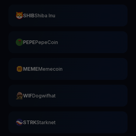
SHIB
Shiba Inu
PEPE
PepeCoin
MEME
Memecoin
WIF
Dogwifhat
STRK
Starknet