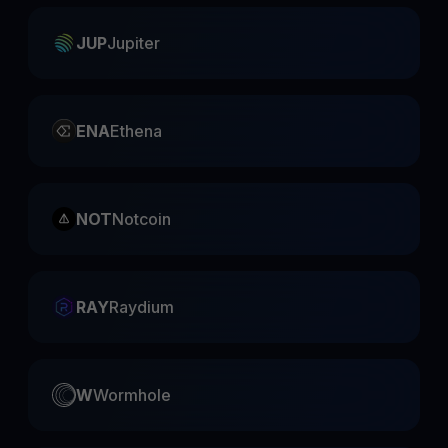
JUP
Jupiter
ENA
Ethena
NOT
Notcoin
RAY
Raydium
W
Wormhole