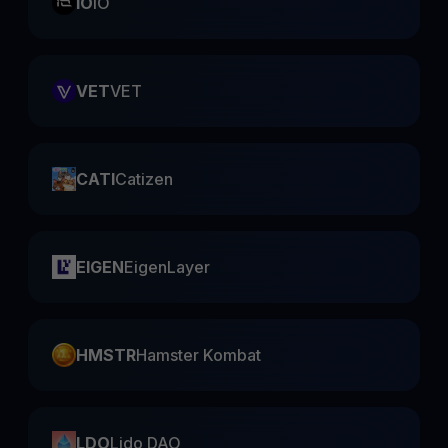
IO
IO
VET
VET
CATI
Catizen
EIGEN
EigenLayer
HMSTR
Hamster Kombat
LDO
Lido DAO