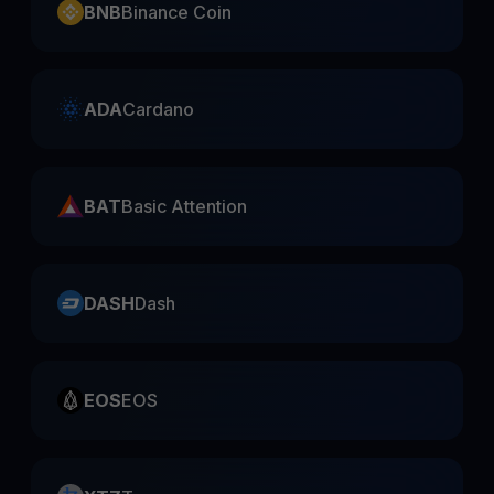
BNB
Binance Coin
ADA
Cardano
BAT
Basic Attention
DASH
Dash
EOS
EOS