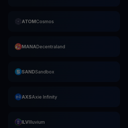
ATOM
Cosmos
MANA
Decentraland
SAND
Sandbox
AXS
Axie Infinity
ILV
Illuvium