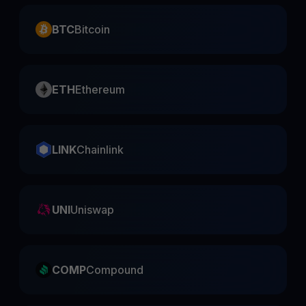
BTC
Bitcoin
ETH
Ethereum
LINK
Chainlink
UNI
Uniswap
COMP
Compound