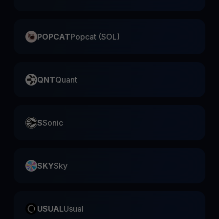
POPCAT
Popcat (SOL)
QNT
Quant
S
Sonic
SKY
Sky
USUAL
Usual