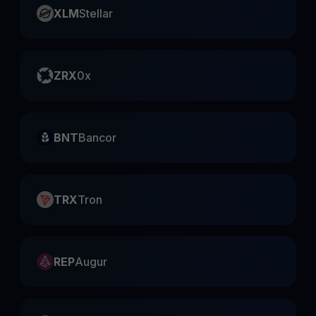
XLM
Stellar
ZRX
0x
BNT
Bancor
TRX
Tron
REP
Augur