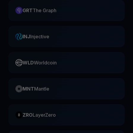
GRT
The Graph
INJ
Injective
WLD
Worldcoin
MNT
Mantle
ZRO
LayerZero