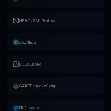
NEAR
NEAR Protocol
ZIL
Zilliqa
EGLD
Elrond
CAKE
PancakeSwap
FIL
Filecoin