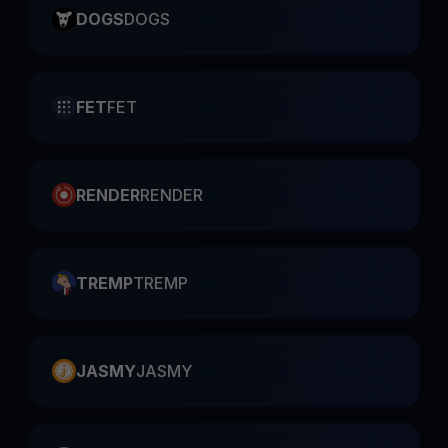
DOGS
DOGS
FET
FET
RENDER
RENDER
TREMP
TREMP
JASMY
JASMY