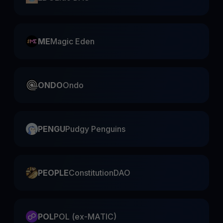
ME
Magic Eden
ONDO
Ondo
PENGU
Pudgy Penguins
PEOPLE
ConstitutionDAO
POL
POL (ex-MATIC)