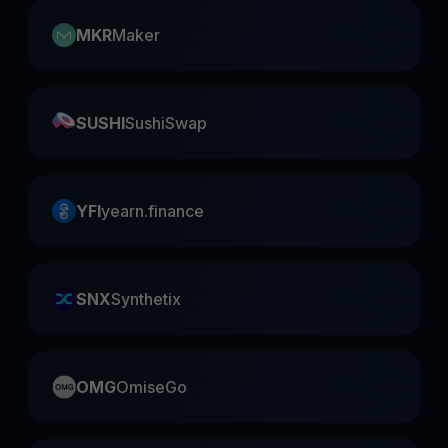
MKR
Maker
SUSHI
SushiSwap
YFI
yearn.finance
SNX
Synthetix
OMG
OmiseGo