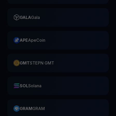
GALA
Gala
APE
ApeCoin
GMT
STEPN GMT
SOL
Solana
GRAM
GRAM