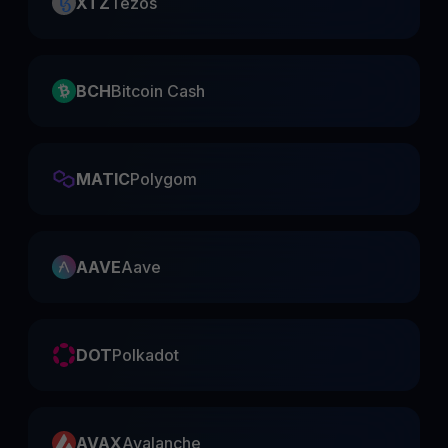
XTZ
Tezos
BCH
Bitcoin Cash
MATIC
Polygom
AAVE
Aave
DOT
Polkadot
AVAX
Avalanche