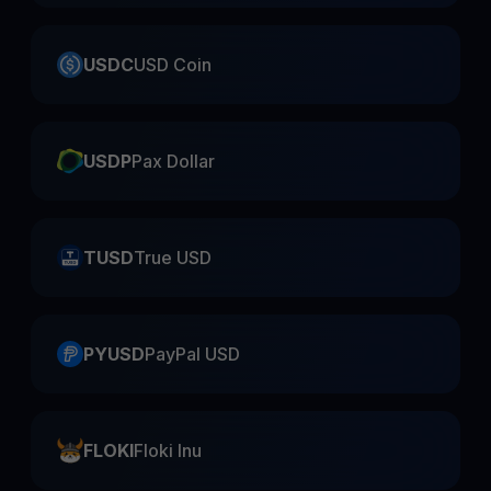
USDC
USD Coin
USDP
Pax Dollar
TUSD
True USD
PYUSD
PayPal USD
FLOKI
Floki Inu