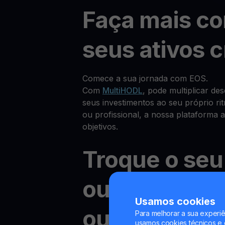
Faça mais c
seus ativos c
Comece a sua jornada com EOS.
Com
MultiHODL
, pode multiplicar de
seus investimentos ao seu próprio rit
ou profissional, a nossa plataforma 
objetivos.
Troque o seu
outras cript
Usamos cookies
ou fiat com b
Para melhorar a sua experiê
usamos cookies técnicos e o