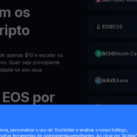
om os
ripto
EOS
EOS
BCH
Bitcoin Ca
sde apenas $10 e escalar os
mo. Quer seja principiante
adapta-se aos seus
AAVE
Aave
 EOS por
AVAX
Avalanc
omoedas
aixas
ncia, personalizar o uso de YouHolder e analisar o nosso tráfego,
ZIL
Zilliqa
utras ferramentas de rastreamento semelhantes. Ao clicar em 'Aceitar'