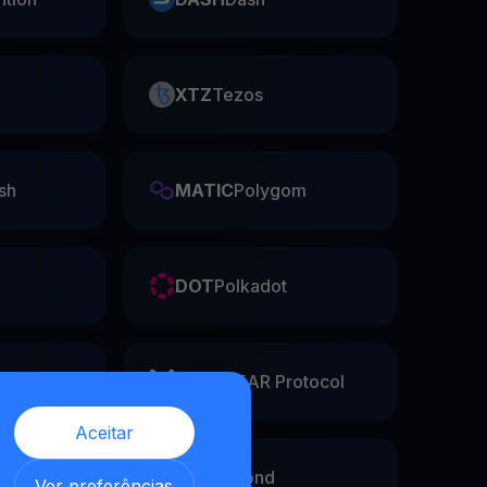
XTZ
Tezos
sh
MATIC
Polygom
DOT
Polkadot
he
NEAR
NEAR Protocol
Aceitar
EGLD
Elrond
,
Ver preferências