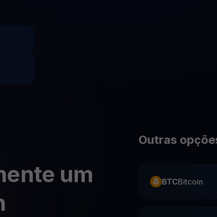
Youhodler App
Baixar
Baixe o app e gerencie cripto com facilidade
Outras opções
mente um
BTC
Bitcoin
h