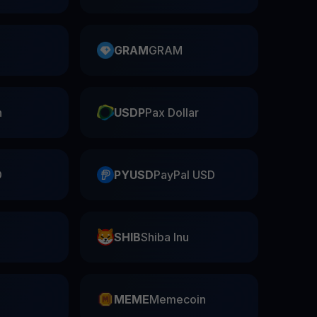
GRAM
GRAM
n
USDP
Pax Dollar
D
PYUSD
PayPal USD
SHIB
Shiba Inu
n
MEME
Memecoin