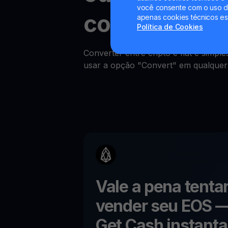
você consente com o uso de
comissões.
apenas cookies técnicos es
Política de Cookies
Converter entre cripto e fiat é simp
usar a opção "Convert" em qualque
Vale a pena tenta
vender seu
EOS
—
Get Cash instant