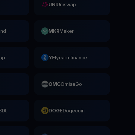
UNI
Uniswap
nd
MKR
Maker
ap
YFI
yearn.finance
OMG
OmiseGo
SDt
DOGE
Dogecoin