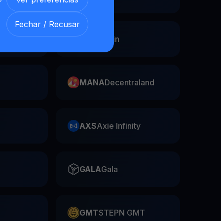
Fechar / Recusar
Swap
FIL
Filecoin
MANA
Decentraland
AXS
Axie Infinity
GALA
Gala
GMT
STEPN GMT