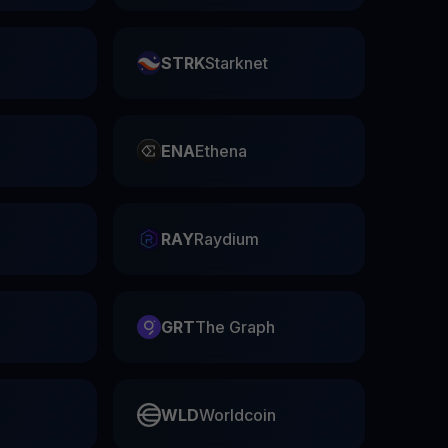
STRK
Starknet
ENA
Ethena
RAY
Raydium
GRT
The Graph
WLD
Worldcoin