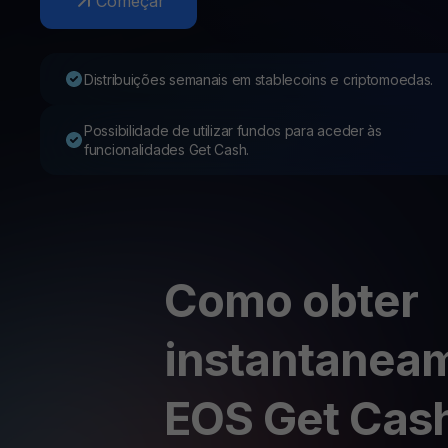
Começar
Web3 wallet
Sua riqueza Web3, gerida num só lugar
Distribuições semanais em stablecoins e criptomoedas.
Possibilidade de utilizar fundos para aceder às
funcionalidades Get Cash.
Como obter
instantanea
EOS Get Cas