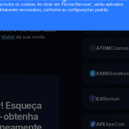
 todos os cookies. Ao clicar em 'Fechar/Recusar', serão aplicados
tritamente necessários, conforme as configurações padrão.
CAKE
Pancake
les com a YouHodler. Basta
r
Wallet
da sua conta.
ATOM
Cosmos
SAND
Sandbox
ILV
Illuvium
r! Esqueça
 obtenha
APE
ApeCoin
aneamente