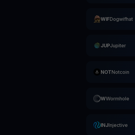
WIF
Dogwifhat
JUP
Jupiter
NOT
Notcoin
W
Wormhole
INJ
Injective