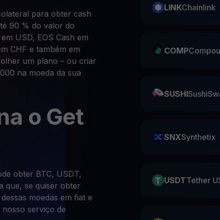
LINK
Chainlink
lateral para obter cash
té 90 % do valor do
sh em USD, EOS Cash em
em CHF e também em
COMP
Compou
colher um plano – ou criar
0.000 na moeda da sua
SUSHI
SushiSw
na o Get
SNX
Synthetix
ode obter BTC, USDT,
USDT
Tether U
 que, se quiser obter
 dessas moedas em fiat e
 nosso serviço de