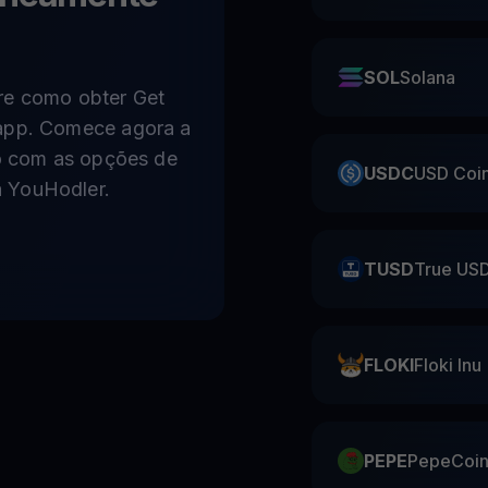
SOL
Solana
re como obter Get
 app. Comece agora a
to com as opções de
USDC
USD Coi
 YouHodler.
TUSD
True US
FLOKI
Floki Inu
PEPE
PepeCoi