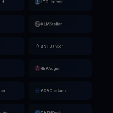
ld
LTC
Litecoin
XLM
Stellar
BNT
Bancor
REP
Augur
oin
ADA
Cardano
ntion
DASH
Dash