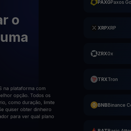
PAXG
Paxos Go
r o
XRP
XRP
 uma
ZRX
0x
TRX
Tron
S na plataforma com
melhor opção. Todos os
rio, como duração, limite
BNB
Binance C
e quiser obter dinheiro
ador para ver qual plano
BAT
Basic Atte