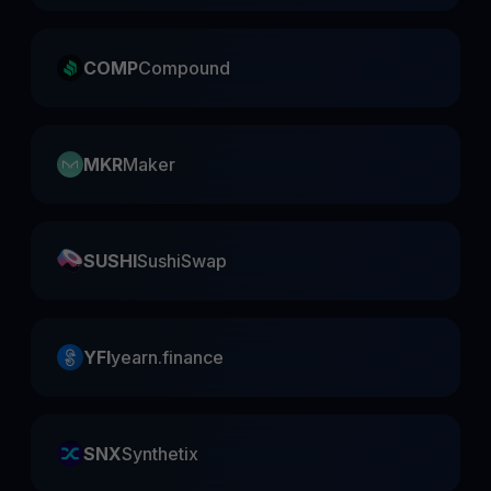
COMP
Compound
MKR
Maker
SUSHI
SushiSwap
YFI
yearn.finance
SNX
Synthetix