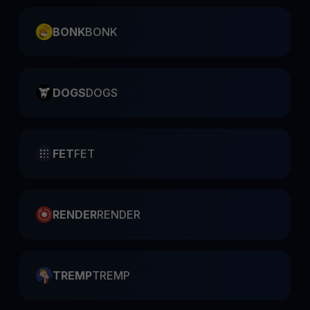
BONK
BONK
DOGS
DOGS
FET
FET
RENDER
RENDER
TREMP
TREMP