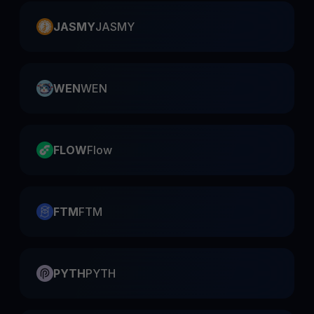
JASMY
JASMY
WEN
WEN
FLOW
Flow
FTM
FTM
PYTH
PYTH