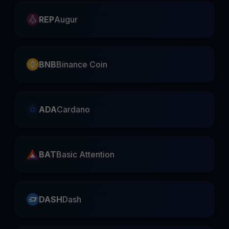
REP
Augur
BNB
Binance Coin
ADA
Cardano
BAT
Basic Attention
DASH
Dash