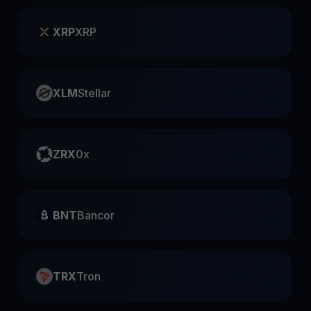
XRP
XRP
XLM
Stellar
ZRX
0x
BNT
Bancor
TRX
Tron