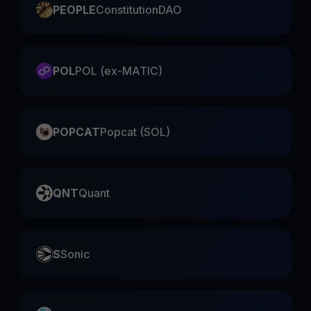
PEOPLE
ConstitutionDAO
POL
POL (ex-MATIC)
POPCAT
Popcat (SOL)
QNT
Quant
S
Sonic