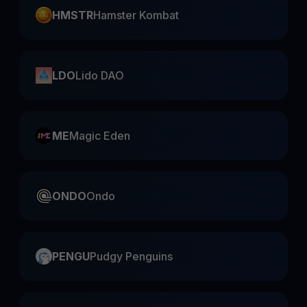
HMSTR
Hamster Kombat
LDO
Lido DAO
ME
Magic Eden
ONDO
Ondo
PENGU
Pudgy Penguins