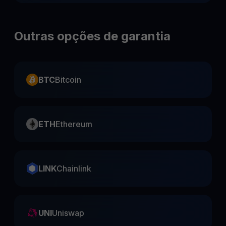
Outras opções de garantia
BTC
Bitcoin
ETH
Ethereum
LINK
Chainlink
UNI
Uniswap