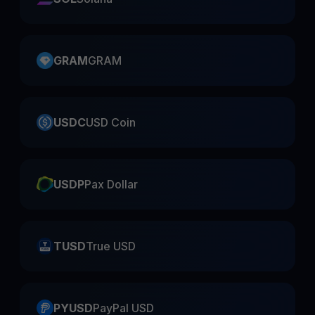
GRAM
GRAM
USDC
USD Coin
USDP
Pax Dollar
TUSD
True USD
PYUSD
PayPal USD