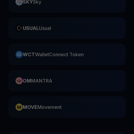
SKY
Sky
USUAL
Usual
WCT
WalletConnect Token
OM
MANTRA
MOVE
Movement