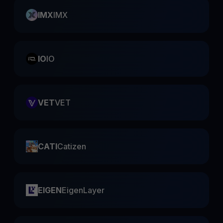
IMX
IMX
IO
IO
VET
VET
CATI
Catizen
EIGEN
EigenLayer