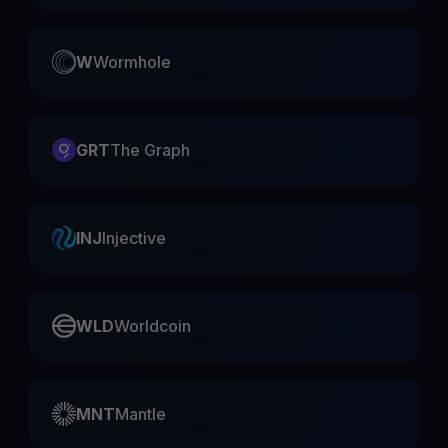
W
Wormhole
GRT
The Graph
INJ
Injective
WLD
Worldcoin
MNT
Mantle