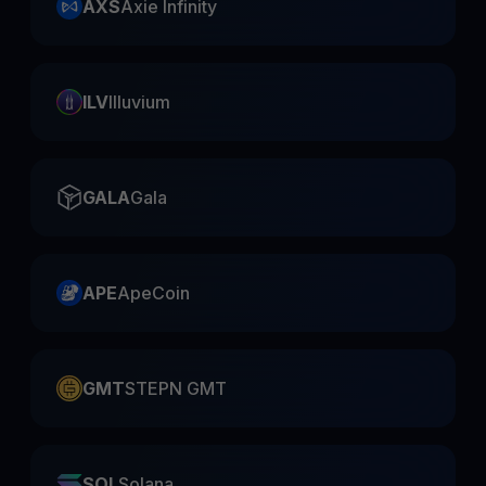
AXS
Axie Infinity
ILV
Illuvium
GALA
Gala
APE
ApeCoin
GMT
STEPN GMT
SOL
Solana