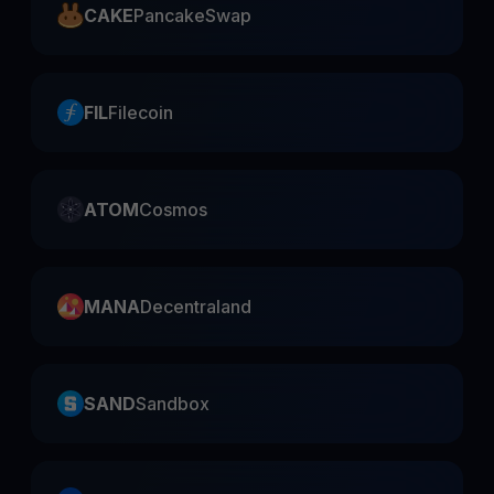
CAKE
PancakeSwap
FIL
Filecoin
ATOM
Cosmos
MANA
Decentraland
SAND
Sandbox