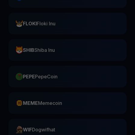
FLOKI
Floki Inu
SHIB
Shiba Inu
PEPE
PepeCoin
MEME
Memecoin
WIF
Dogwifhat