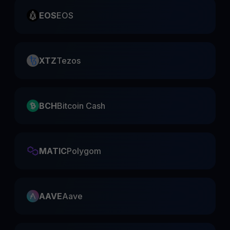
EOS
EOS
XTZ
Tezos
BCH
Bitcoin Cash
MATIC
Polygom
AAVE
Aave