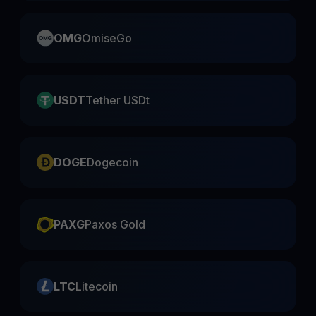
OMG
OmiseGo
USDT
Tether USDt
DOGE
Dogecoin
PAXG
Paxos Gold
LTC
Litecoin