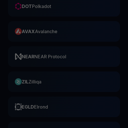
DOT
Polkadot
AVAX
Avalanche
NEAR
NEAR Protocol
ZIL
Zilliqa
EGLD
Elrond