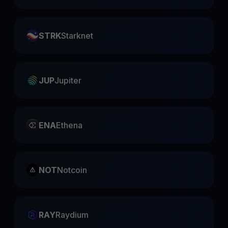
STRK
Starknet
JUP
Jupiter
ENA
Ethena
NOT
Notcoin
RAY
Raydium