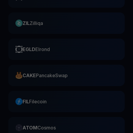
ZIL
Zilliqa
EGLD
Elrond
CAKE
PancakeSwap
FIL
Filecoin
ATOM
Cosmos