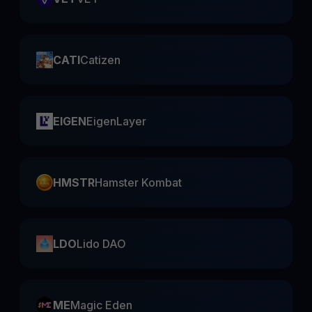
CATI
Catizen
EIGEN
EigenLayer
HMSTR
Hamster Kombat
LDO
Lido DAO
ME
Magic Eden