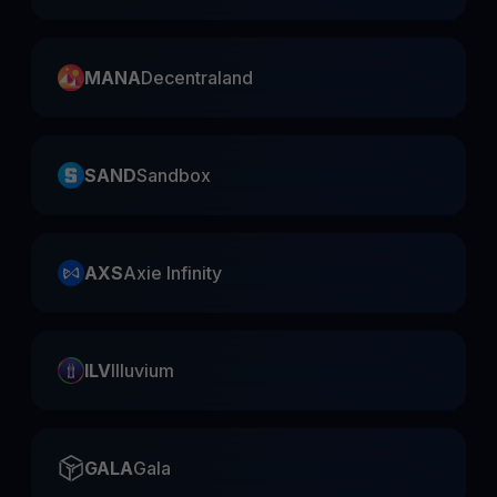
MANA
Decentraland
SAND
Sandbox
AXS
Axie Infinity
ILV
Illuvium
GALA
Gala