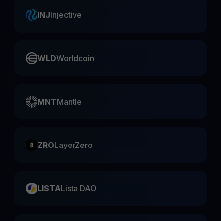
INJ
Injective
WLD
Worldcoin
MNT
Mantle
ZRO
LayerZero
LISTA
Lista DAO