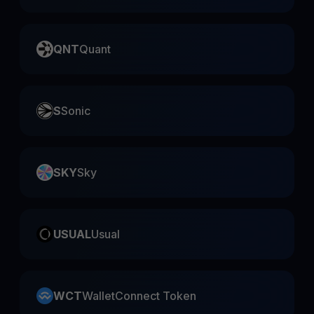
QNT
Quant
S
Sonic
SKY
Sky
USUAL
Usual
WCT
WalletConnect Token