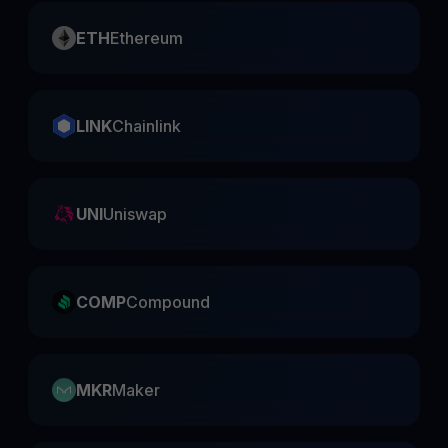
ETH
Ethereum
LINK
Chainlink
UNI
Uniswap
COMP
Compound
MKR
Maker