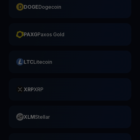
DOGE
Dogecoin
PAXG
Paxos Gold
LTC
Litecoin
XRP
XRP
XLM
Stellar