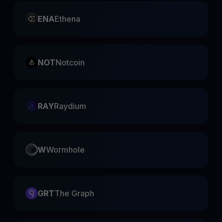
ENA
Ethena
NOT
Notcoin
RAY
Raydium
W
Wormhole
GRT
The Graph