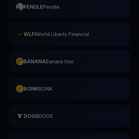
PENDLE
Pendle
WLFI
World Liberty Financial
BANANA
Banana Gun
BONK
BONK
DOGS
DOGS