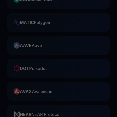
MATIC
Polygom
AAVE
Aave
DOT
Polkadot
AVAX
Avalanche
NEAR
NEAR Protocol