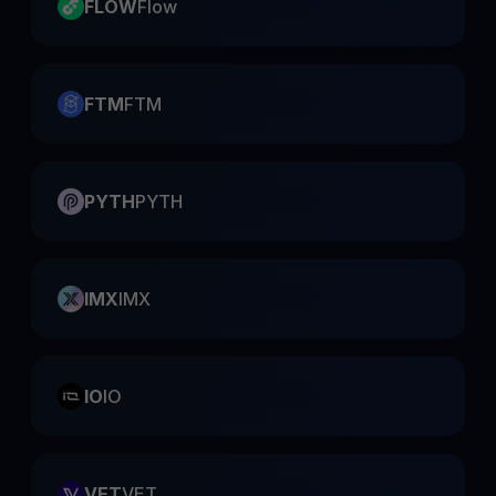
FLOW
Flow
FTM
FTM
PYTH
PYTH
IMX
IMX
IO
IO
VET
VET