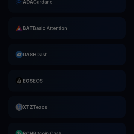
ADA
Cardano
BAT
Basic Attention
DASH
Dash
EOS
EOS
XTZ
Tezos
BCH
Bitcoin Cash