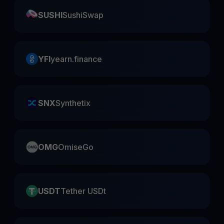
SUSHI
SushiSwap
YFI
yearn.finance
SNX
Synthetix
OMG
OmiseGo
USDT
Tether USDt