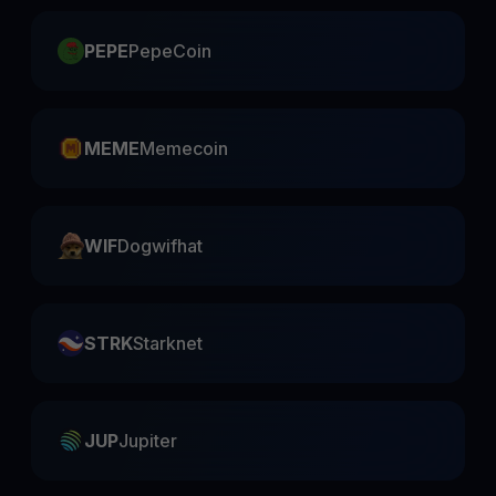
PEPE
PepeCoin
MEME
Memecoin
WIF
Dogwifhat
STRK
Starknet
JUP
Jupiter