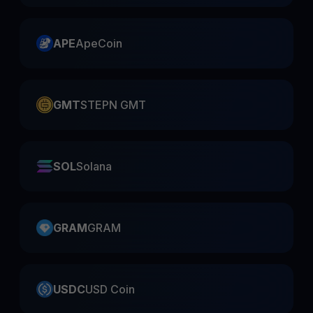
APE
ApeCoin
GMT
STEPN GMT
SOL
Solana
GRAM
GRAM
USDC
USD Coin