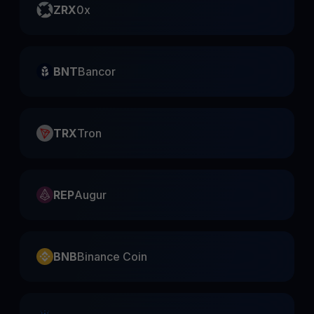
ZRX
0x
BNT
Bancor
TRX
Tron
REP
Augur
BNB
Binance Coin