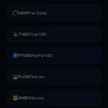
USDP
Pax Dollar
TUSD
True USD
PYUSD
PayPal USD
FLOKI
Floki Inu
SHIB
Shiba Inu