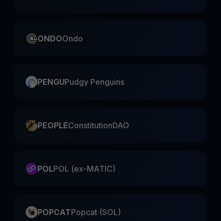
ONDO
Ondo
PENGU
Pudgy Penguins
PEOPLE
ConstitutionDAO
POL
POL (ex-MATIC)
POPCAT
Popcat (SOL)