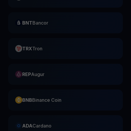
BNT
Bancor
TRX
Tron
REP
Augur
BNB
Binance Coin
ADA
Cardano