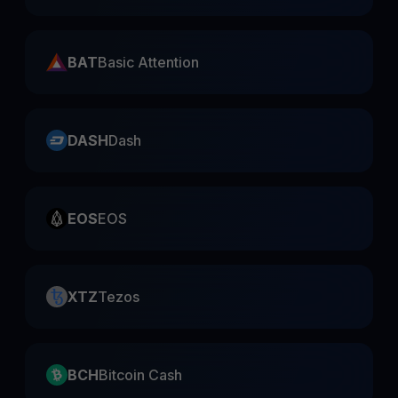
BAT
Basic Attention
DASH
Dash
EOS
EOS
XTZ
Tezos
BCH
Bitcoin Cash