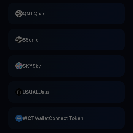
QNT
Quant
S
Sonic
SKY
Sky
USUAL
Usual
WCT
WalletConnect Token