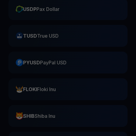
USDP
Pax Dollar
TUSD
True USD
PYUSD
PayPal USD
FLOKI
Floki Inu
SHIB
Shiba Inu