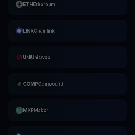
ETH
Ethereum
LINK
Chainlink
UNI
Uniswap
COMP
Compound
MKR
Maker