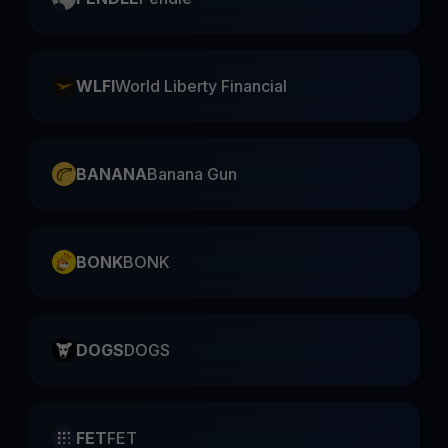
WLFI
World Liberty Financial
BANANA
Banana Gun
BONK
BONK
DOGS
DOGS
FET
FET