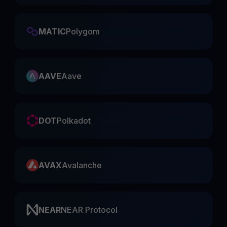
MATIC
Polygom
AAVE
Aave
DOT
Polkadot
AVAX
Avalanche
NEAR
NEAR Protocol