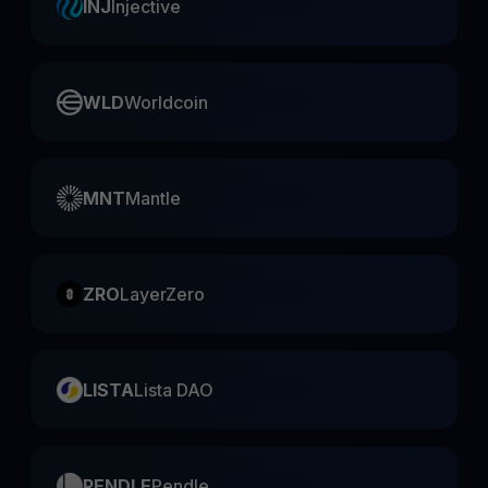
INJ
Injective
WLD
Worldcoin
MNT
Mantle
ZRO
LayerZero
LISTA
Lista DAO
PENDLE
Pendle