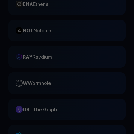
ENA
Ethena
NOT
Notcoin
RAY
Raydium
W
Wormhole
GRT
The Graph