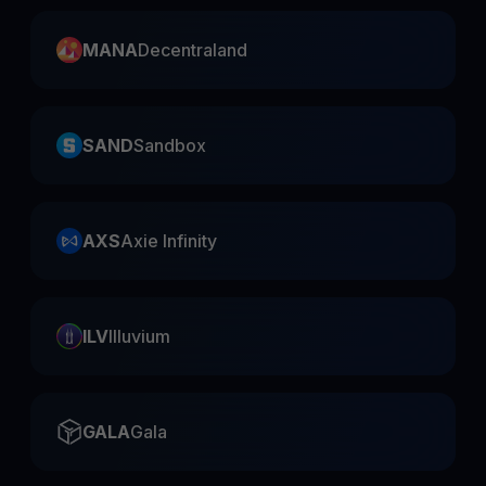
MANA
Decentraland
SAND
Sandbox
AXS
Axie Infinity
ILV
Illuvium
GALA
Gala