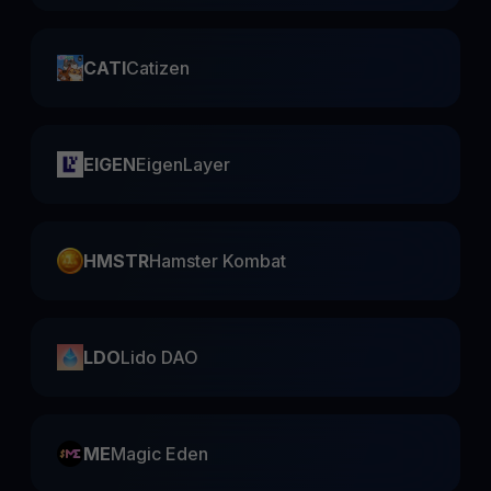
CATI
Catizen
EIGEN
EigenLayer
HMSTR
Hamster Kombat
LDO
Lido DAO
ME
Magic Eden