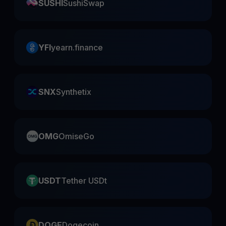
SUSHI
SushiSwap
YFI
yearn.finance
SNX
Synthetix
OMG
OmiseGo
USDT
Tether USDt
DOGE
Dogecoin