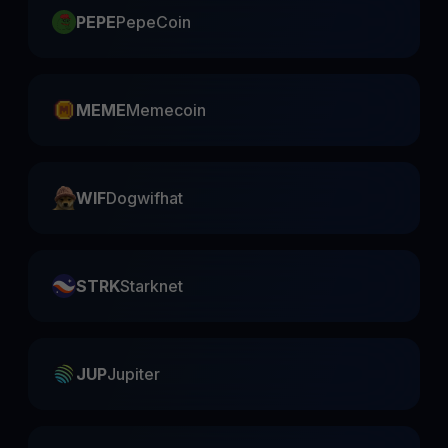
PEPE
PepeCoin
MEME
Memecoin
WIF
Dogwifhat
STRK
Starknet
JUP
Jupiter