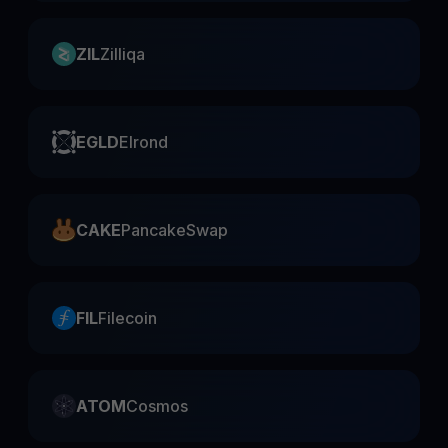
ZIL
Zilliqa
EGLD
Elrond
CAKE
PancakeSwap
FIL
Filecoin
ATOM
Cosmos