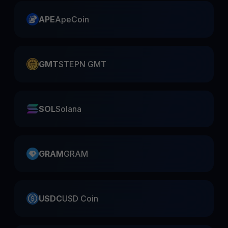
APE
ApeCoin
GMT
STEPN GMT
SOL
Solana
GRAM
GRAM
USDC
USD Coin