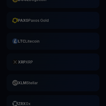
PAXG
Paxos Gold
LTC
Litecoin
XRP
XRP
XLM
Stellar
ZRX
0x