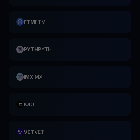
FTM
FTM
PYTH
PYTH
IMX
IMX
IO
IO
VET
VET