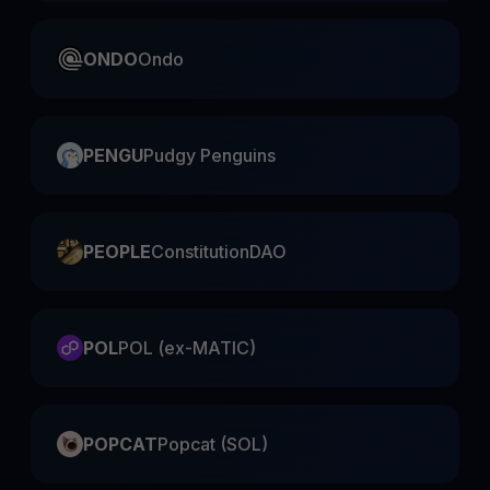
ONDO
Ondo
PENGU
Pudgy Penguins
PEOPLE
ConstitutionDAO
POL
POL (ex-MATIC)
POPCAT
Popcat (SOL)