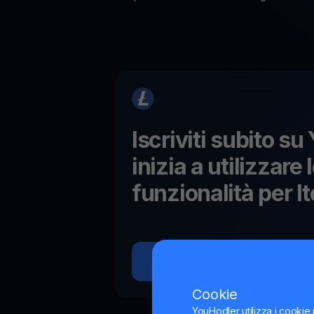
Iscriviti subito s
inizia a utilizzare 
funzionalità per
lt
Inizia a guadagnare
Cookie
YouHodler utilizza i cookie 