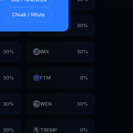
Chiudi / Rifiuta
30%
VET
30%
30%
IMX
30%
30%
FTM
0%
30%
WEN
30%
30%
TREMP
0%