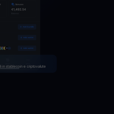
li in stablecoin e criptovalute