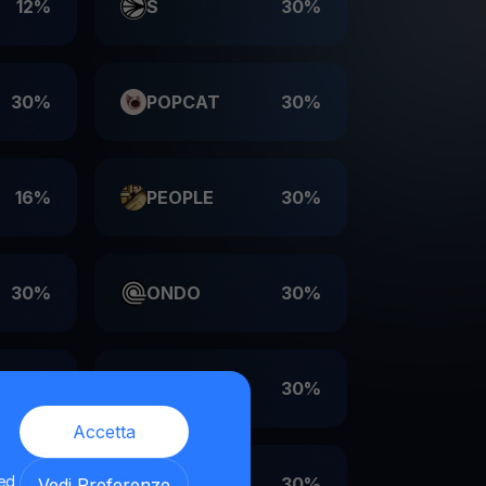
12%
S
30%
30%
POPCAT
30%
16%
PEOPLE
30%
30%
ONDO
30%
30%
LDO
30%
Accetta
 ed
30%
EIGEN
30%
Vedi Preferenze