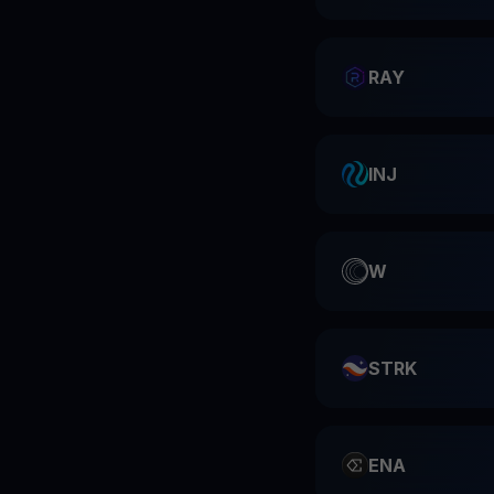
RAY
INJ
W
STRK
ENA