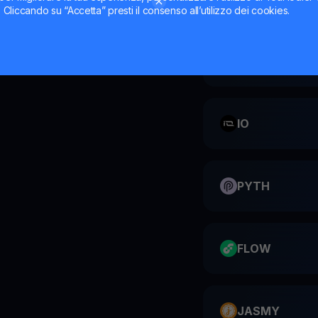
ti. Cliccando su “Accetta” presti il consenso all’utilizzo dei cookies.
CATI
IO
PYTH
FLOW
JASMY