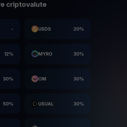
e criptovalute
-
USDS
20%
12%
MYRO
30%
30%
OM
30%
50%
USUAL
30%