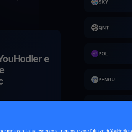
SKY
QNT
POL
u YouHodler e
le
c
PENGU
ME
per migliorare la tua esperienza, personalizzare l’utilizzo di YouHodler
HMSTR