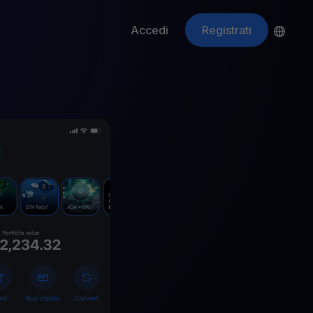
Accedi
Registrati
ApeCoin
APE
$
Fetching price
ti gli asset crypto