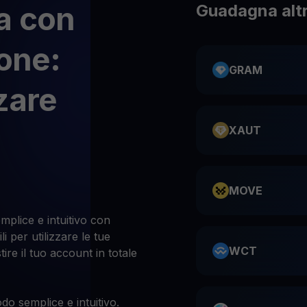
a con
Guadagna altr
ione:
GRAM
zare
XAUT
MOVE
emplice e intuitivo con
i per utilizzare le tue
WCT
tire il tuo account in totale
do semplice e intuitivo.