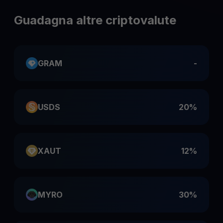
Guadagna altre criptovalute
GRAM
-
USDS
20%
XAUT
12%
MYRO
30%