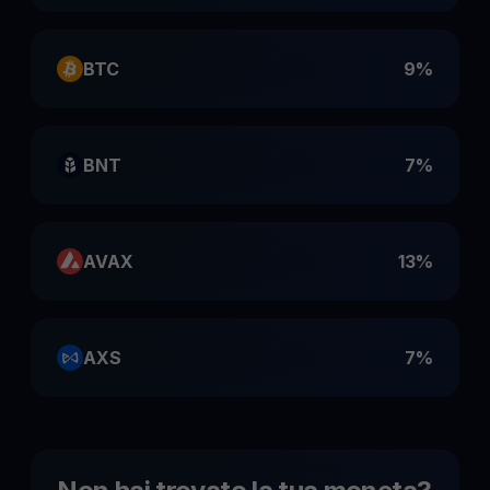
BTC
9%
BNT
7%
AVAX
13%
AXS
7%