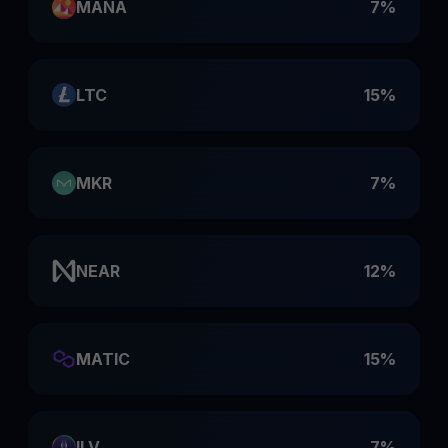
MANA
7%
LTC
15%
MKR
7%
NEAR
12%
MATIC
15%
ILV
7%