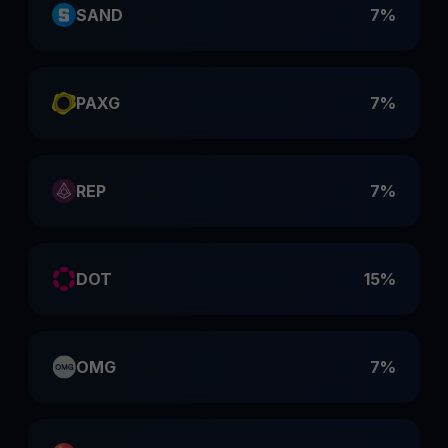
SAND
7%
PAXG
7%
REP
7%
DOT
15%
OMG
7%