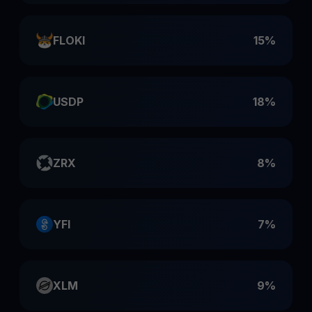
FLOKI
15%
USDP
18%
ZRX
8%
YFI
7%
XLM
9%