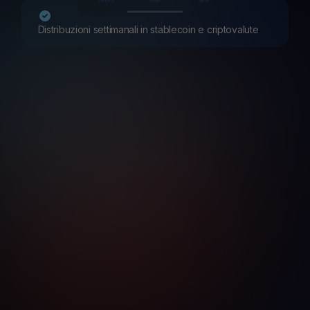
Distribuzioni settimanali in stablecoin e criptovalute