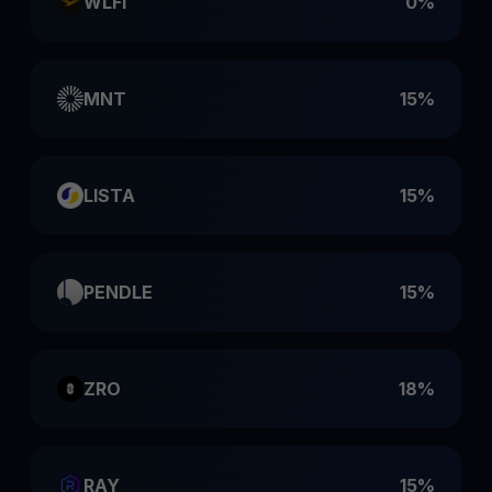
WLFI
0%
MNT
15%
LISTA
15%
PENDLE
15%
ZRO
18%
RAY
15%