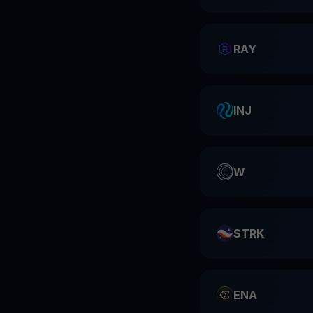
RAY
INJ
W
STRK
ENA