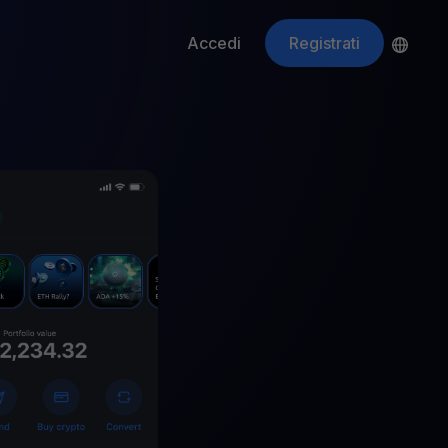
Accedi
Registrati
ApeCoin
APE
$
Fetching price
ti gli asset crypto