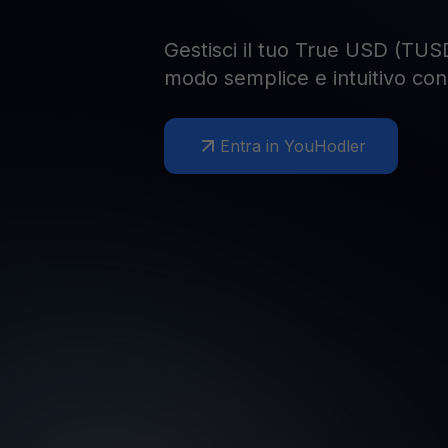
Gestisci il tuo True USD (TUSD
modo semplice e intuitivo co
Entra in YouHodler