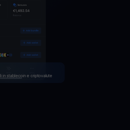
li in stablecoin e criptovalute