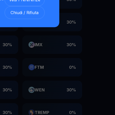
Chiudi / Rifiuta
30%
VET
30%
30%
IMX
30%
30%
FTM
0%
30%
WEN
30%
30%
TREMP
0%