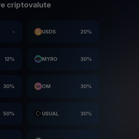
e criptovalute
-
USDS
20%
12%
MYRO
30%
30%
OM
30%
50%
USUAL
30%