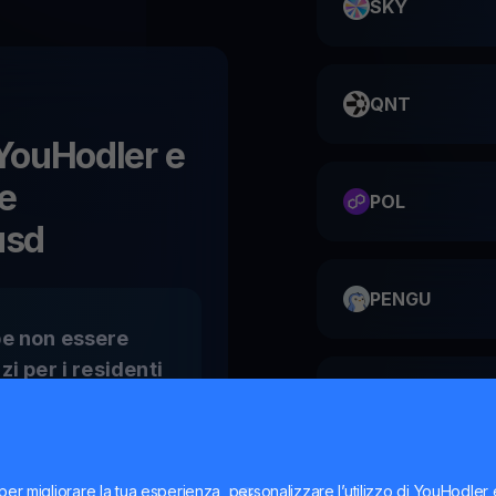
SKY
QNT
u YouHodler e
le
POL
usd
PENGU
e non essere
zi per i residenti
ME
la
per migliorare la tua esperienza, personalizzare l’utilizzo di YouHodler
HMSTR