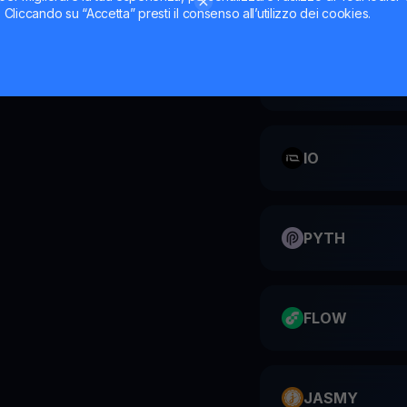
ti. Cliccando su “Accetta” presti il consenso all’utilizzo dei cookies.
CATI
IO
PYTH
FLOW
JASMY