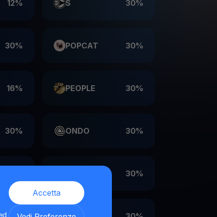
12%
S
30%
30%
POPCAT
30%
16%
PEOPLE
30%
30%
ONDO
30%
30%
LDO
30%
Accetta
 ed
30%
EIGEN
30%
Vedi Preferenze