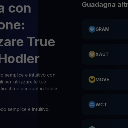
a con
Guadagna altr
ione:
GRAM
zare True
Hodler
XAUT
o semplice e intuitivo con
MOVE
i per utilizzare le tue
tire il tuo account in totale
WCT
do semplice e intuitivo.