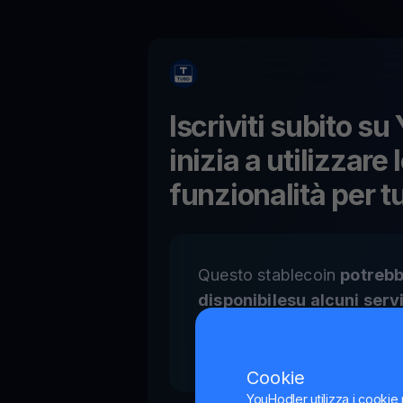
Iscriviti subito s
inizia a utilizzare 
funzionalità per
t
Questo stablecoin
potrebb
disponibilesu alcuni servi
dell'UE
in conformità con 
regolamentazione MiCA.
Cookie
YouHodler utilizza i cookie 