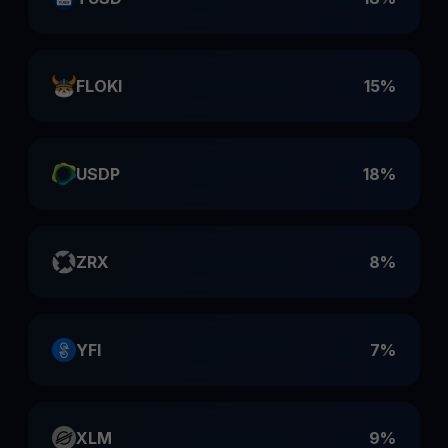
FLOKI
15%
USDP
18%
ZRX
8%
YFI
7%
XLM
9%