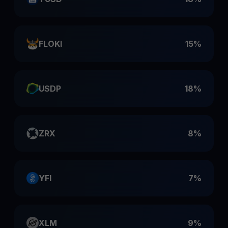
FLOKI
15%
USDP
18%
ZRX
8%
YFI
7%
XLM
9%