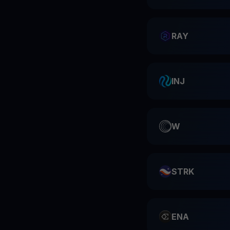
RAY
INJ
W
STRK
ENA