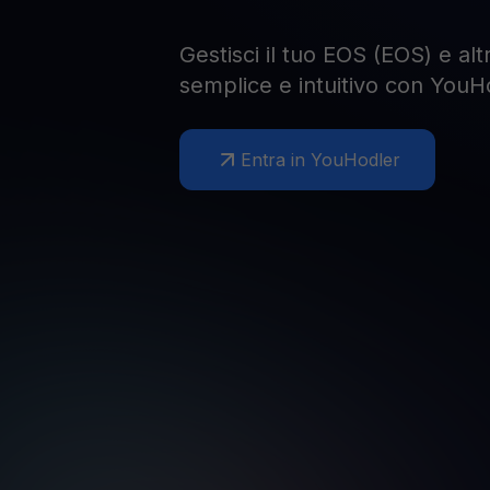
Gestisci il tuo EOS (EOS) e al
semplice e intuitivo con YouH
Entra in YouHodler