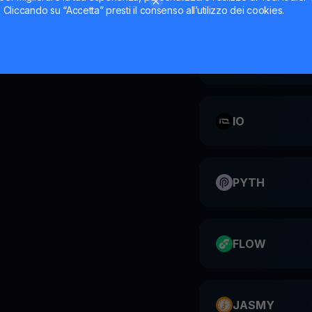
ti. Cliccando su “Accetta” presti il consenso all’utilizzo dei cookies.
CATI
IO
PYTH
FLOW
JASMY