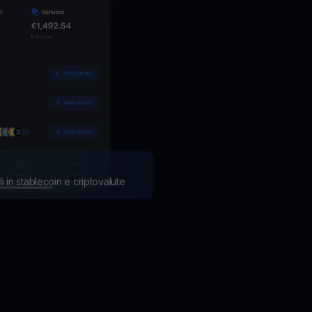
li in stablecoin e criptovalute