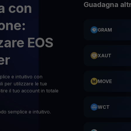
a con
Guadagna altr
ione:
GRAM
zzare EOS
er
XAUT
lice e intuitivo con
MOVE
i per utilizzare le tue
tire il tuo account in totale
WCT
do semplice e intuitivo.