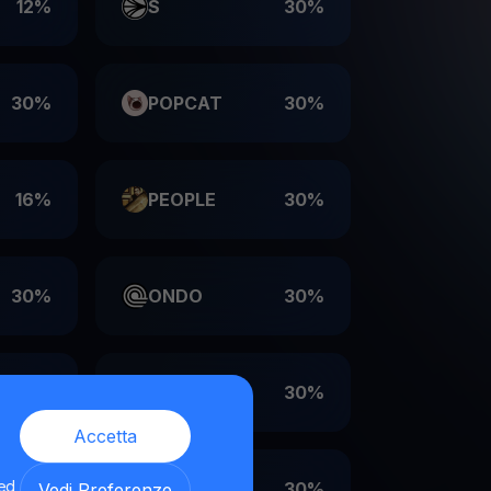
12%
S
30%
30%
POPCAT
30%
16%
PEOPLE
30%
30%
ONDO
30%
30%
LDO
30%
Accetta
 ed
30%
EIGEN
30%
Vedi Preferenze