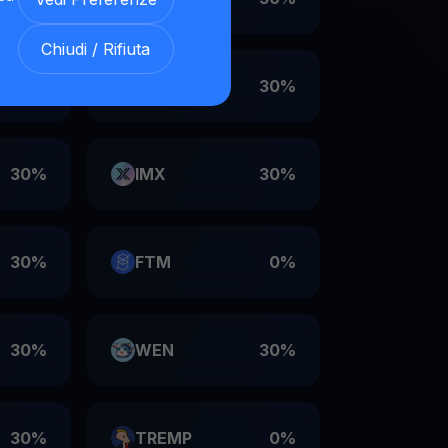
Chiudi / Rifiuta
30%
VET
30%
30%
IMX
30%
30%
FTM
0%
30%
WEN
30%
30%
TREMP
0%