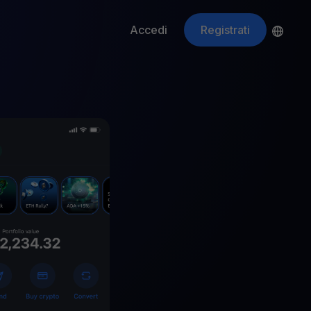
Accedi
Registrati
ApeCoin
APE
$
Fetching price
ti gli asset crypto