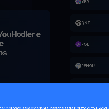
SKY
QNT
u YouHodler e
le
POL
os
PENGU
ME
per migliorare la tua esperienza, personalizzare l’utilizzo di YouHodler
HMSTR