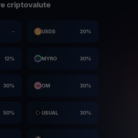
e criptovalute
-
USDS
20%
12%
MYRO
30%
30%
OM
30%
50%
USUAL
30%