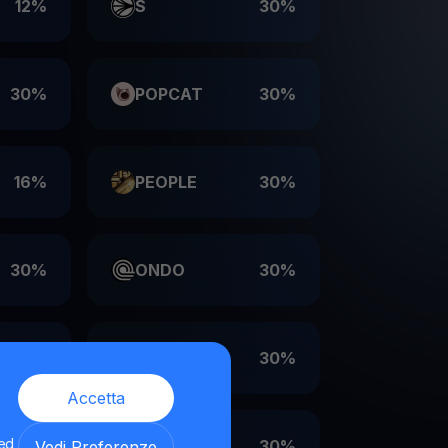
12%
S
30%
30%
POPCAT
30%
16%
PEOPLE
30%
30%
ONDO
30%
30%
LDO
30%
Accetta
 ed
30%
EIGEN
30%
Vedi Preferenze