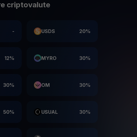
e criptovalute
-
USDS
20%
12%
MYRO
30%
30%
OM
30%
50%
USUAL
30%