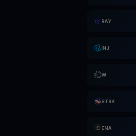
RAY
INJ
W
STRK
ENA