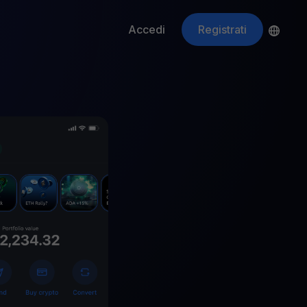
Accedi
Registrati
ApeCoin
APE
$
Fetching price
ti gli asset crypto