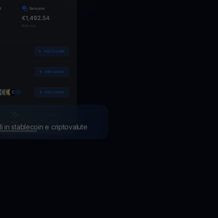
li in stablecoin e criptovalute