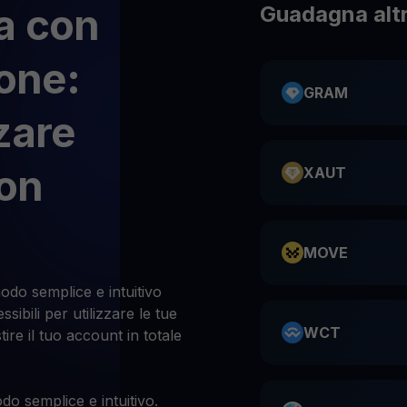
a con
Guadagna altr
ione:
GRAM
zare
on
XAUT
MOVE
odo semplice e intuitivo
ibili per utilizzare le tue
WCT
tire il tuo account in totale
do semplice e intuitivo.