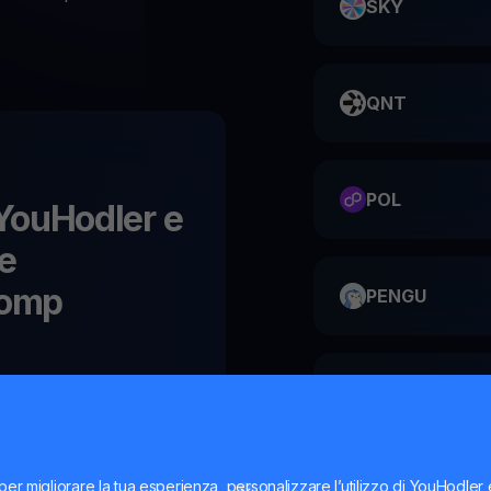
SKY
QNT
POL
u YouHodler e
le
omp
PENGU
ME
per migliorare la tua esperienza, personalizzare l’utilizzo di YouHodler
HMSTR