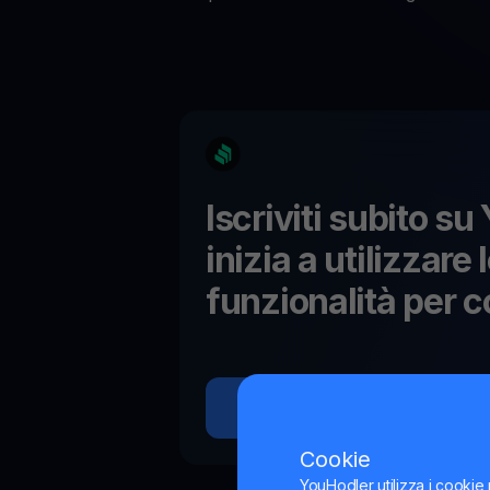
Iscriviti subito s
inizia a utilizzare 
funzionalità per
c
Inizia a guadagnare
Cookie
YouHodler utilizza i cookie 