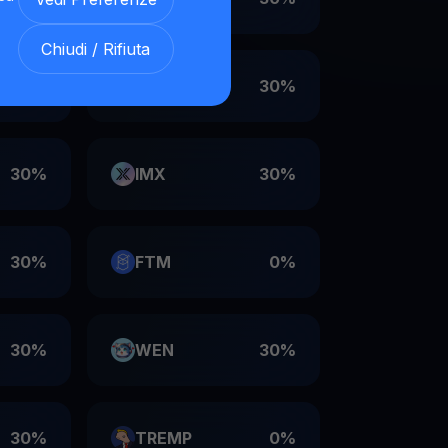
Chiudi / Rifiuta
30%
VET
30%
30%
IMX
30%
30%
FTM
0%
30%
WEN
30%
30%
TREMP
0%