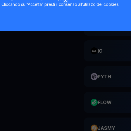
ti. Cliccando su “Accetta” presti il consenso all’utilizzo dei cookies.
CATI
IO
PYTH
FLOW
JASMY