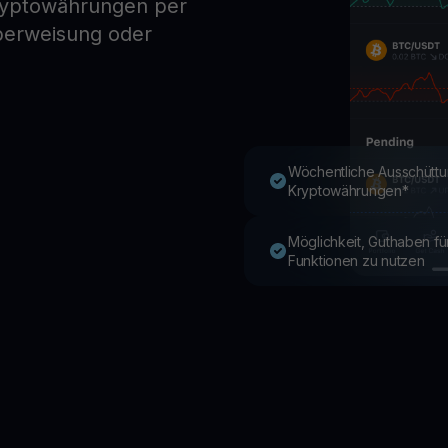
ryptowährungen per
berweisung oder
Youhodler App
Herunterladen
App herunterladen und Krypto einfach verwalten
Wöchentliche Ausschüttu
Kryptowährungen*
Möglichkeit, Guthaben f
Funktionen zu nutzen