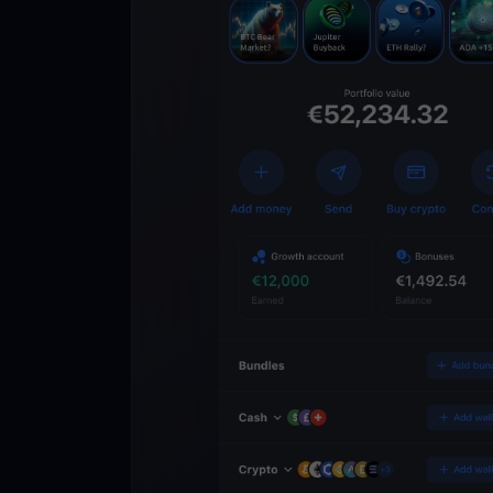
Lade die
You
Crypto Walle
herunter
Schalten Sie die Zuk
YouHodler frei. Hande
Vermögen einfach und
ausbauen.