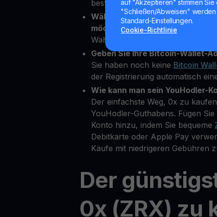
bestätigen.
auf "Akzeptieren" stimmen Sie 
"Schließen/Abweisen" werden 
Wählen Sie 0x als die Kryptowäh
Standard-Einstellungen.
möchten.
Cookie-Richtlinie
Wählen Sie ZRX aus über 80 ver
Geben Sie Ihre Bitcoin-Wallet-Ad
Sie haben noch keine
Bitcoin Wall
der Registrierung automatisch eine
Wie kann man sein YouHodler-K
Der einfachste Weg, 0x zu kaufen,
YouHodler-Guthabens. Fügen Sie 
Konto hinzu, indem Sie bequeme
Debitkarte oder Apple Pay verwe
Käufe mit niedrigeren Gebühren z
Der günstigs
0x (ZRX) zu 