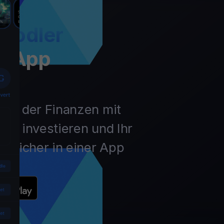
Hodler
t App
unft der Finanzen mit
ln, investieren und Ihr
 sicher in einer App