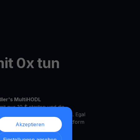
it 0x tun
dler's MultiHODL
it nur 10 $ starten und die
Ihrem eigenen Tempo zu wachsen. Egal
rfahrener Investor, unsere Plattform
Akzeptieren
Bedürfnisse und Anlageziele zu
Einstellungen ansehen