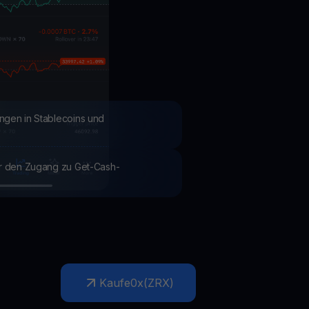
Aktionen
Entdecken Sie die neuesten Wettbewerbe und Aktionen
ngen in Stablecoins und
ür den Zugang zu Get-Cash-
Kaufe
0x
(
ZRX
)