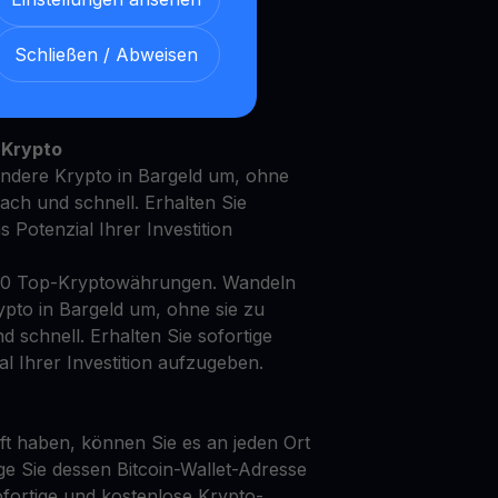
Schließen / Abweisen
t Ihren 0x mit unserem
en
Ertragskonto
 Krypto
andere Krypto in Bargeld um, ohne
fach und schnell. Erhalten Sie
as Potenzial Ihrer Investition
50 Top-Kryptowährungen. Wandeln
ypto in Bargeld um, ohne sie zu
d schnell. Erhalten Sie sofortige
al Ihrer Investition aufzugeben.
t haben, können Sie es an jeden Ort
ge Sie dessen Bitcoin-Wallet-Adresse
fortige und kostenlose Krypto-