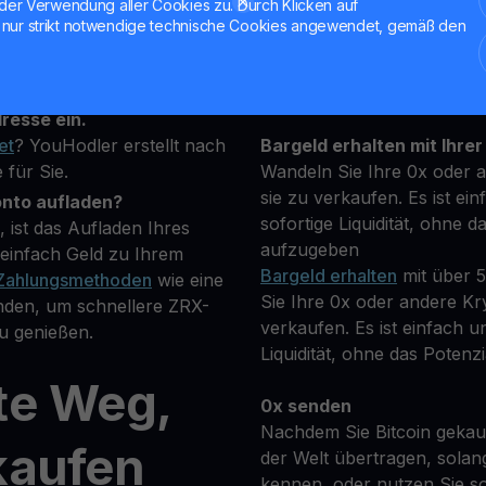
der Verwendung aller Cookies zu. Durch Klicken auf
nur strikt notwendige technische Cookies angewendet, gemäß den
rung, die Sie kaufen
Halten Sie Ihre ZRX
**Verdienen Sie Mehr** mi
fügbaren Kryptowährungen.
transparenten und sicher
resse ein.
et
? YouHodler erstellt nach
Bargeld erhalten mit Ihrer
 für Sie.
Wandeln Sie Ihre 0x oder 
sie zu verkaufen. Es ist ein
onto aufladen?
sofortige Liquidität, ohne d
 ist das Aufladen Ihres
aufzugeben
einfach Geld zu Ihrem
Bargeld erhalten
mit über 
Zahlungsmethoden
wie eine
Sie Ihre 0x oder andere Kr
nden, um schnellere ZRX-
verkaufen. Es ist einfach un
u genießen.
Liquidität, ohne das Potenzi
te Weg,
0x senden
Nachdem Sie Bitcoin gekauf
kaufen
der Welt übertragen, solan
kennen, oder nutzen Sie so