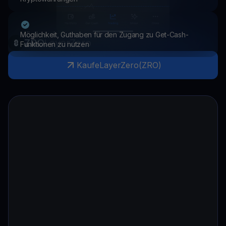
Möglichkeit, Guthaben für den Zugang zu Get-Cash-
ZRO
LayerZero
Funktionen zu nutzen
Kaufe
LayerZero
(
ZRO
)