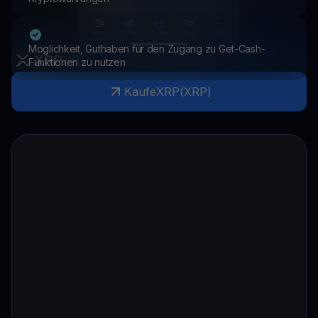
Möglichkeit, Guthaben für den Zugang zu Get-Cash-
XRP
XRP
Funktionen zu nutzen
Kaufe
XRP
(
XRP
)