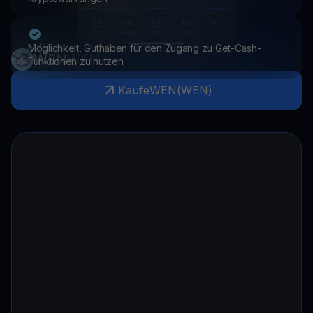
Möglichkeit, Guthaben für den Zugang zu Get-Cash-
WEN
WEN
Funktionen zu nutzen
Kaufe
WEN
(
WEN
)