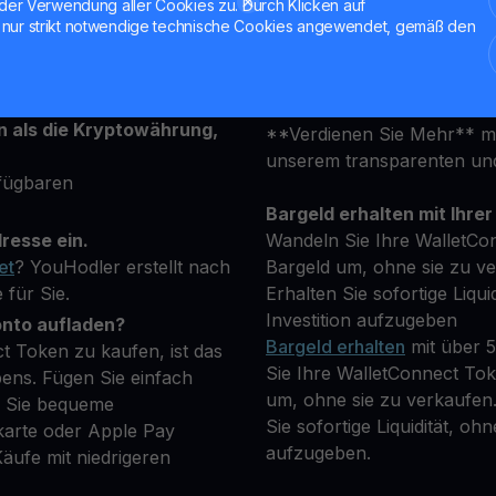
ob Sie neu sind oder ein e
der Verwendung aller Cookies zu. Durch Klicken auf
en Sekunden für ein
ist darauf ausgelegt, Ihre 
nur strikt notwendige technische Cookies angewendet, gemäß den
attform an und geben Sie
erfüllen.
 um Ihre Identität zu
Halten Sie Ihre WCT
 als die Kryptowährung,
**Verdienen Sie Mehr** mi
unserem transparenten un
fügbaren
Bargeld erhalten mit Ihrer
resse ein.
Wandeln Sie Ihre WalletCo
et
? YouHodler erstellt nach
Bargeld um, ohne sie zu ver
 für Sie.
Erhalten Sie sofortige Liqui
Investition aufzugeben
onto aufladen?
Bargeld erhalten
mit über 
t Token zu kaufen, ist das
Sie Ihre WalletConnect Tok
ens. Fügen Sie einfach
um, ohne sie zu verkaufen. 
m Sie bequeme
Sie sofortige Liquidität, oh
karte oder Apple Pay
aufzugeben.
ufe mit niedrigeren