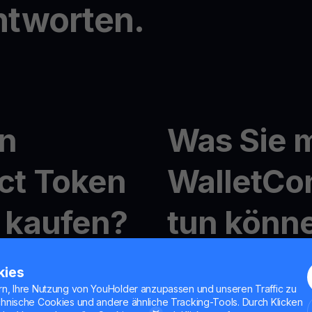
ntworten.
n
Was Sie m
ct Token
WalletCo
 kaufen?
tun könn
on WalletConnect Token
Krypto-Handel mit YouHo
kies
Mit
MultiHODL
können Sie m
rn, Ihre Nutzung von YouHolder anzupassen und unseren Traffic zu
Flexibilität genießen, in 
chnische Cookies und andere ähnliche Tracking-Tools. Durch Klicken
o