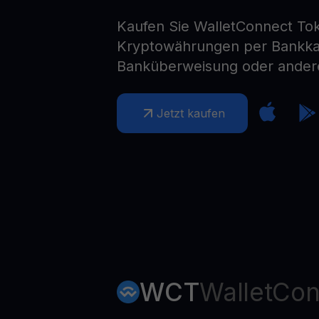
Web3 wallet
Kaufen Sie WalletConnect To
Ihr Web3-Vermögen an einem Ort verwalten
Kryptowährungen per Bankkar
Banküberweisung oder ander
Jetzt kaufen
WCT
WalletCon