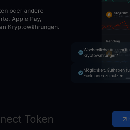
ken oder andere
te, Apple Pay,
Youhodler App
en Kryptowährungen.
Herunterladen
App herunterladen und Krypto einfach verwalten
Wöchentliche Ausschüttu
Kryptowährungen*
Möglichkeit, Guthaben f
Funktionen zu nutzen
nect Token