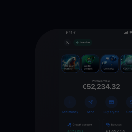
Lade die
You
Crypto Walle
herunter
Schalten Sie die Zuk
YouHodler frei. Hande