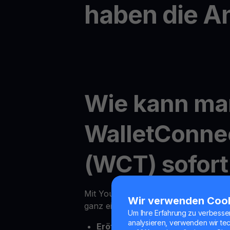
haben die A
Wie kann ma
WalletConne
(WCT) sofort
Mit YouHodler ist der Online-Kauf v
Wir verwenden Coo
ganz einfach
Um Ihre Erfahrung zu verbesse
analysieren, verwenden wir te
Eröffnen Sie Ihr Youhodler-Kont