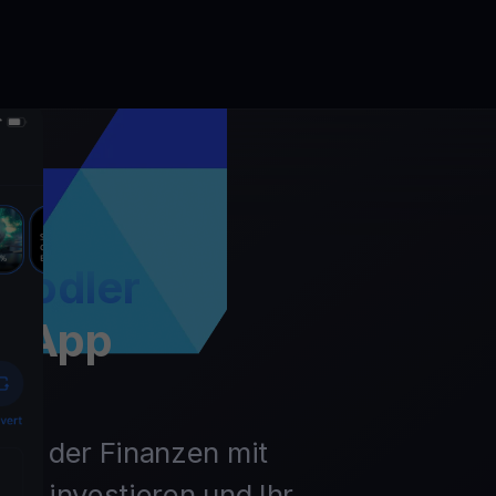
Hodler
t App
unft der Finanzen mit
ln, investieren und Ihr