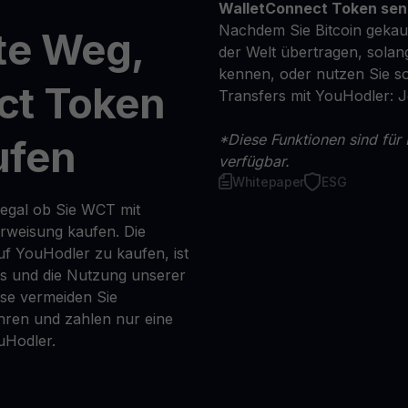
WalletConnect Token se
Nachdem Sie Bitcoin gekauf
te Weg,
der Welt übertragen, solan
kennen, oder nutzen Sie so
ct Token
Transfers mit YouHodler: 
*Diese Funktionen sind für 
ufen
verfügbar.
Whitepaper
ESG
 egal ob Sie WCT mit
erweisung kaufen. Die
uf YouHodler zu kaufen, ist
ns und die Nutzung unserer
se vermeiden Sie
ren und zahlen nur eine
uHodler.