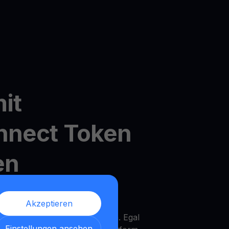
it
nnect Token
en
dler's MultiHODL
Akzeptieren
it nur 10 $ starten und die
Ihrem eigenen Tempo zu wachsen. Egal
Einstellungen ansehen