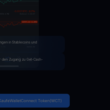
Aktionen
Entdecken Sie die neuesten Wettbewerbe und Aktionen
ngen in Stablecoins und
ür den Zugang zu Get-Cash-
Kaufe
WalletConnect Token
(
WCT
)