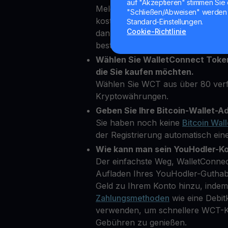
auf "Akzeptieren" stimmen Sie 
Melden Sie sich einfach in wenig
"Schließen/Abweisen" werden 
kostenloses Konto auf unserer Pl
Standard-Einstellungen.
Cookie-Richtlinie
dann einige persönliche Daten ein,
bestätigen.
Wählen Sie WalletConnect Token
die Sie kaufen möchten.
Wählen Sie WCT aus über 80 ver
Kryptowährungen.
Geben Sie Ihre Bitcoin-Wallet-Ad
Sie haben noch keine
Bitcoin Wall
der Registrierung automatisch eine
Wie kann man sein YouHodler-K
Der einfachste Weg, WalletConnec
Aufladen Ihres YouHodler-Guthab
Geld zu Ihrem Konto hinzu, inde
Zahlungsmethoden
wie eine Debit
verwenden, um schnellere WCT-Kä
Gebühren zu genießen.