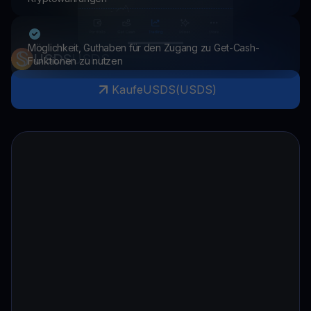
Möglichkeit, Guthaben für den Zugang zu Get-Cash-
USDS
USDS
Funktionen zu nutzen
Kaufe
USDS
(
USDS
)