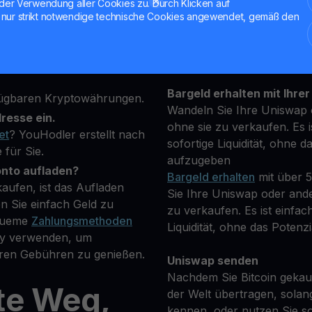
der Verwendung aller Cookies zu. Durch Klicken auf
attform an und geben Sie
nur strikt notwendige technische Cookies angewendet, gemäß den
Halten Sie Ihre UNI
 um Ihre Identität zu
**Verdienen Sie Mehr** mi
transparenten und sicher
towährung, die Sie kaufen
Bargeld erhalten mit Ihrer
fügbaren Kryptowährungen.
Wandeln Sie Ihre Uniswap 
resse ein.
ohne sie zu verkaufen. Es i
et
? YouHodler erstellt nach
sofortige Liquidität, ohne d
 für Sie.
aufzugeben
onto aufladen?
Bargeld erhalten
mit über 
aufen, ist das Aufladen
Sie Ihre Uniswap oder ande
n Sie einfach Geld zu
zu verkaufen. Es ist einfac
equeme
Zahlungsmethoden
Liquidität, ohne das Potenzi
Pay verwenden, um
eren Gebühren zu genießen.
Uniswap senden
Nachdem Sie Bitcoin gekauf
te Weg,
der Welt übertragen, solan
kennen, oder nutzen Sie so