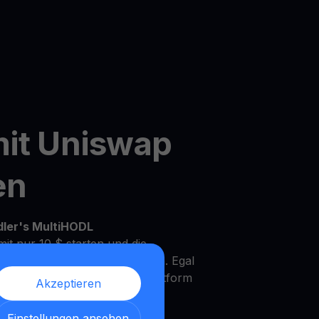
mit Uniswap
en
dler's MultiHODL
it nur 10 $ starten und die
Ihrem eigenen Tempo zu wachsen. Egal
rfahrener Investor, unsere Plattform
Akzeptieren
Bedürfnisse und Anlageziele zu
Einstellungen ansehen