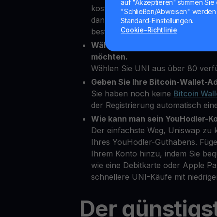
auf "Akzeptieren" stimmen Sie 
kostenloses Konto auf unserer Pl
"Schließen/Abweisen" werden 
dann einige persönliche Daten ein,
Standard-Einstellungen.
Cookie-Richtlinie
bestätigen.
Wählen Sie Uniswap als die Kryp
möchten.
Wählen Sie UNI aus über 80 ver
Geben Sie Ihre Bitcoin-Wallet-Ad
Sie haben noch keine
Bitcoin Wall
der Registrierung automatisch eine
Wie kann man sein YouHodler-K
Der einfachste Weg, Uniswap zu k
Ihres YouHodler-Guthabens. Füge
Ihrem Konto hinzu, indem Sie b
wie eine Debitkarte oder Apple 
schnellere UNI-Käufe mit niedrig
Der günstigs