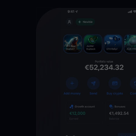
Lade die
You
Crypto Walle
herunter
Schalten Sie die Zuk
YouHodler frei. Hande
Vermögen einfach und