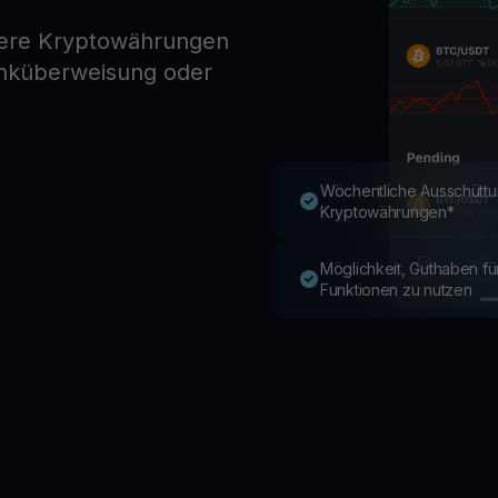
dere Kryptowährungen
anküberweisung oder
Youhodler App
Herunterladen
App herunterladen und Krypto einfach verwalten
Wöchentliche Ausschüttu
Kryptowährungen*
Möglichkeit, Guthaben f
Funktionen zu nutzen