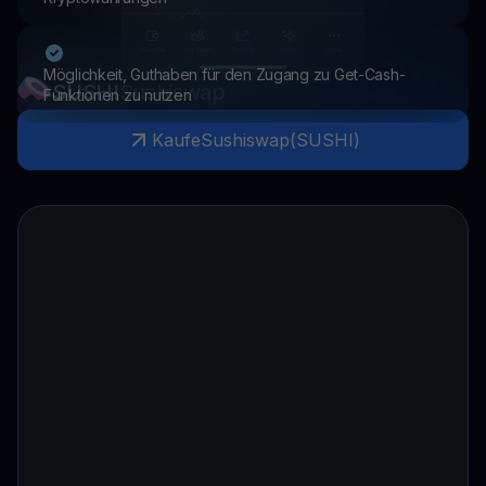
Möglichkeit, Guthaben für den Zugang zu Get-Cash-
SUSHI
Sushiswap
Funktionen zu nutzen
Kaufe
Sushiswap
(
SUSHI
)