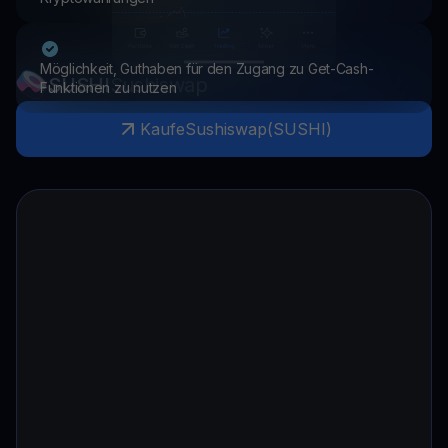
Möglichkeit, Guthaben für den Zugang zu Get-Cash-
SUSHI
Sushiswap
Funktionen zu nutzen
Kaufe
Sushiswap
(
SUSHI
)