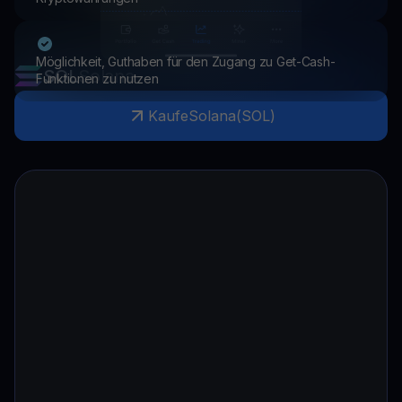
Möglichkeit, Guthaben für den Zugang zu Get-Cash-
SOL
Solana
Funktionen zu nutzen
Kaufe
Solana
(
SOL
)