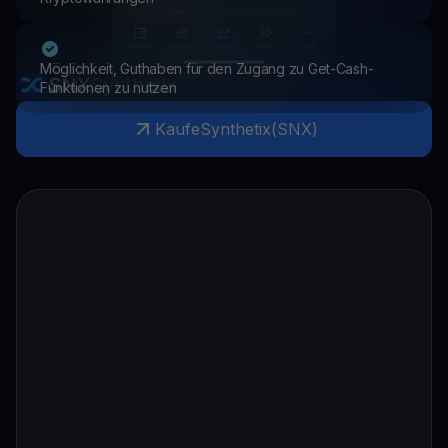
Möglichkeit, Guthaben für den Zugang zu Get-Cash-
SNX
Synthetix
Funktionen zu nutzen
Kaufe
Synthetix
(
SNX
)