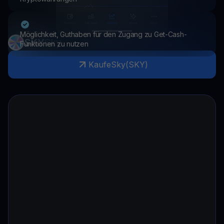
Möglichkeit, Guthaben für den Zugang zu Get-Cash-
SKY
Sky
Funktionen zu nutzen
Kaufe
Sky
(
SKY
)