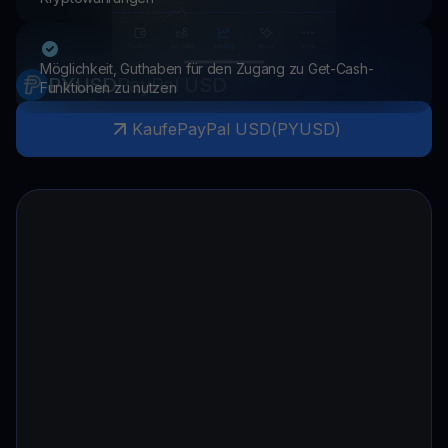
Möglichkeit, Guthaben für den Zugang zu Get-Cash-
PYUSD
PayPal USD
Funktionen zu nutzen
Kaufe
PayPal USD
(
PYUSD
)