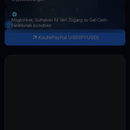
Möglichkeit, Guthaben für den Zugang zu Get-Cash-
PYUSD
PayPal USD
Funktionen zu nutzen
Kaufe
PayPal USD
(
PYUSD
)