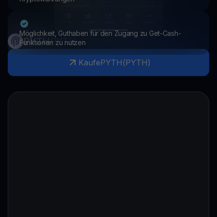
Möglichkeit, Guthaben für den Zugang zu Get-Cash-
PYTH
PYTH
Funktionen zu nutzen
Kaufe
PYTH
(
PYTH
)