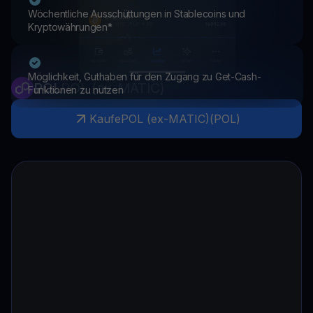
Wöchentliche Ausschüttungen in Stablecoins und
Kryptowährungen*
Möglichkeit, Guthaben für den Zugang zu Get-Cash-
POL
POL (ex-MATIC)
Funktionen zu nutzen
Kaufe
POL (ex-MATIC)
(
POL
)