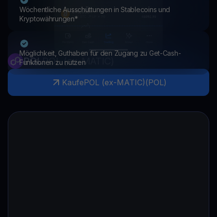
Wöchentliche Ausschüttungen in Stablecoins und
Kryptowährungen*
Möglichkeit, Guthaben für den Zugang zu Get-Cash-
POL
POL (ex-MATIC)
Funktionen zu nutzen
Kaufe
POL (ex-MATIC)
(
POL
)