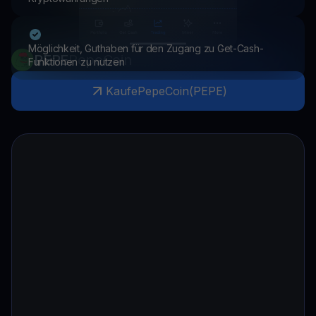
Möglichkeit, Guthaben für den Zugang zu Get-Cash-
PEPE
PepeCoin
Funktionen zu nutzen
Kaufe
PepeCoin
(
PEPE
)