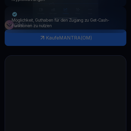
Möglichkeit, Guthaben für den Zugang zu Get-Cash-
OM
MANTRA
Funktionen zu nutzen
Kaufe
MANTRA
(
OM
)