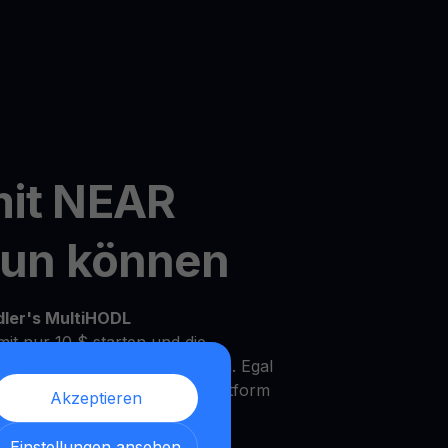
mit NEAR
tun können
dler's MultiHODL
it nur 10 $ starten und die
Ihrem eigenen Tempo zu wachsen. Egal
rfahrener Investor, unsere Plattform
Akzeptieren
Bedürfnisse und Anlageziele zu
Einstellungen ansehen