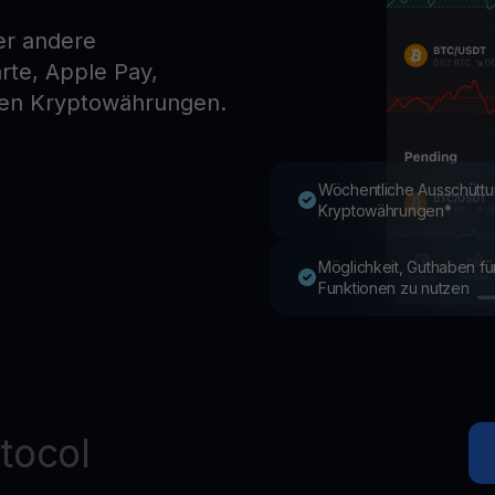
er andere
te, Apple Pay,
Youhodler App
en Kryptowährungen.
Herunterladen
App herunterladen und Krypto einfach verwalten
Wöchentliche Ausschüttu
Kryptowährungen*
Möglichkeit, Guthaben f
Funktionen zu nutzen
tocol