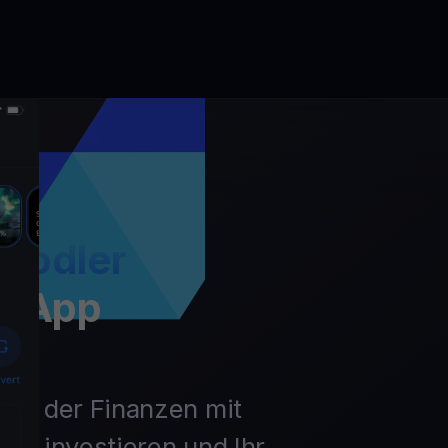
Hodler
t App
unft der Finanzen mit
ln, investieren und Ihr