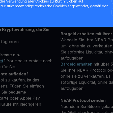
der Verwendung aller Cookies zu. Durch Klicken auf
en Sekunden für ein
nur strikt notwendige technische Cookies angewendet, gemäß den
Halten Sie Ihre NEAR
attform an und geben Sie
**Verdienen Sie Mehr** m
 um Ihre Identität zu
transparenten und sicher
e Kryptowährung, die Sie
Bargeld erhalten mit Ihrer
Wandeln Sie Ihre NEAR Pro
rfügbaren
um, ohne sie zu verkaufen. 
Sie sofortige Liquidität, oh
resse ein.
aufzugeben
et
? YouHodler erstellt nach
Bargeld erhalten
mit über 
 für Sie.
Sie Ihre NEAR Protocol od
onto aufladen?
ohne sie zu verkaufen. Es i
l zu kaufen, ist das
sofortige Liquidität, ohne d
ens. Fügen Sie einfach
aufzugeben.
m Sie bequeme
karte oder Apple Pay
NEAR Protocol senden
äufe mit niedrigeren
Nachdem Sie Bitcoin gekauf
der Welt übertragen, solan