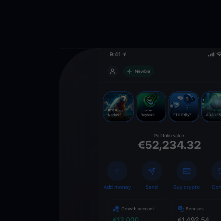
Lade die
You
Crypto Walle
herunter
Schalten Sie die Zuk
YouHodler frei. Hande