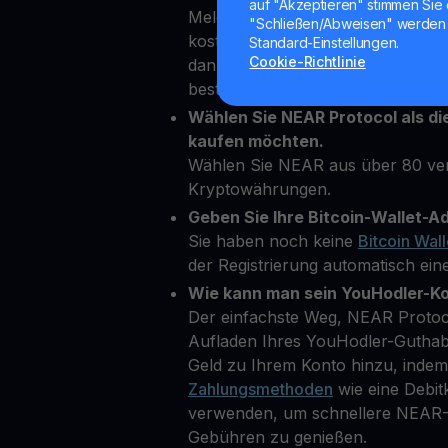
auf "Akzeptieren" stimmen Sie 
Melden Sie sich einfach in wenig
"Schließen/Abweisen" werden 
kostenloses Konto auf unserer Pl
Standard-Einstellungen.
Cookie-Richtlinie
dann einige persönliche Daten ein,
bestätigen.
Wählen Sie NEAR Protocol als di
kaufen möchten.
Wählen Sie NEAR aus über 80 ve
Kryptowährungen.
Geben Sie Ihre Bitcoin-Wallet-Ad
Sie haben noch keine
Bitcoin Wall
der Registrierung automatisch eine
Wie kann man sein YouHodler-K
Der einfachste Weg, NEAR Protoco
Aufladen Ihres YouHodler-Guthab
Geld zu Ihrem Konto hinzu, inde
Zahlungsmethoden
wie eine Debit
verwenden, um schnellere NEAR-K
Gebühren zu genießen.