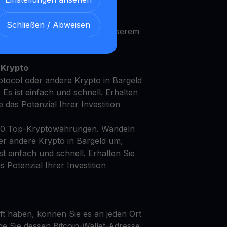
Schließen / Abweisen
it Ihren NEAR Protocol mit unserem
en
Ertragskonto
 Krypto
tocol oder andere Krypto in Bargeld
Es ist einfach und schnell. Erhalten
ne das Potenzial Ihrer Investition
50 Top-Kryptowährungen. Wandeln
er andere Krypto in Bargeld um,
st einfach und schnell. Erhalten Sie
as Potenzial Ihrer Investition
t haben, können Sie es an jeden Ort
ge Sie dessen Bitcoin-Wallet-Adresse