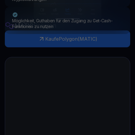
Möglichkeit, Guthaben für den Zugang zu Get-Cash-
MATIC
Polygon
Funktionen zu nutzen
Kaufe
Polygon
(
MATIC
)