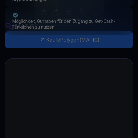
Möglichkeit, Guthaben für den Zugang zu Get-Cash-
MATIC
Polygon
Funktionen zu nutzen
Kaufe
Polygon
(
MATIC
)