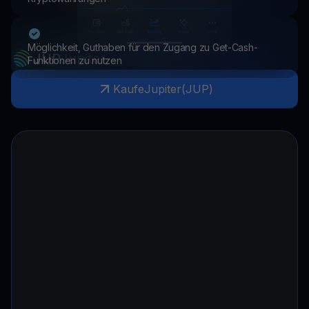
Möglichkeit, Guthaben für den Zugang zu Get-Cash-
JUP
Jupiter
Funktionen zu nutzen
Kaufe
Jupiter
(
JUP
)