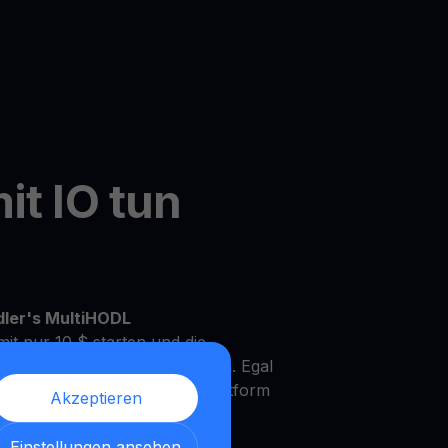
it IO tun
dler's MultiHODL
it nur 10 $ starten und die
Ihrem eigenen Tempo zu wachsen. Egal
rfahrener Investor, unsere Plattform
Akzeptieren
Bedürfnisse und Anlageziele zu
Einstellungen ansehen