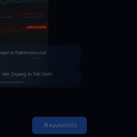
Aktionen
Entdecken Sie die neuesten Wettbewerbe und Aktionen
ngen in Stablecoins und
ür den Zugang zu Get-Cash-
Kaufe
IO
(
IO
)