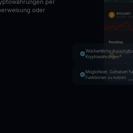
ryptowährungen per
berweisung oder
Youhodler App
Herunterladen
App herunterladen und Krypto einfach verwalten
Wöchentliche Ausschüttu
Kryptowährungen*
Möglichkeit, Guthaben f
Funktionen zu nutzen