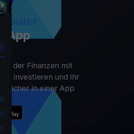
Hodler
t App
unft der Finanzen mit
ln, investieren und Ihr
 sicher in einer App