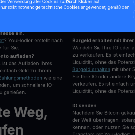
der Verwendung aller Cookies zu. Durch Klicken auf
nur strikt notwendige technische Cookies angewendet, gemäß den
rung, die Sie kaufen
Halten Sie Ihre IO
**Verdienen Sie Mehr** mi
ügbaren Kryptowährungen.
transparenten und sicher
resse ein.
et
? YouHodler erstellt nach
Bargeld erhalten mit Ihrer
 für Sie.
Wandeln Sie Ihre IO oder a
zu verkaufen. Es ist einfac
onto aufladen?
Liquidität, ohne das Potenz
 ist das Aufladen Ihres
Bargeld erhalten
mit über 
einfach Geld zu Ihrem
Sie Ihre IO oder andere Kr
Zahlungsmethoden
wie eine
verkaufen. Es ist einfach un
nden, um schnellere IO-
Liquidität, ohne das Potenzi
u genießen.
IO senden
te Weg,
Nachdem Sie Bitcoin gekauf
der Welt übertragen, solan
ufen
kennen, oder nutzen Sie so
Transfers mit YouHodler: 