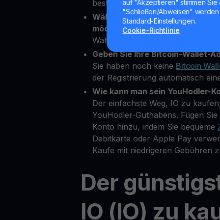
bestätigen.
auf "Akzeptieren" stimmen Sie 
"Schließen/Abweisen" werden 
Wählen Sie IO als die Kryptowäh
Standard-Einstellungen.
möchten.
Cookie-Richtlinie
Wählen Sie IO aus über 80 verf
Geben Sie Ihre Bitcoin-Wallet-Ad
Sie haben noch keine
Bitcoin Wall
der Registrierung automatisch eine
Wie kann man sein YouHodler-K
Der einfachste Weg, IO zu kaufen,
YouHodler-Guthabens. Fügen Sie 
Konto hinzu, indem Sie bequeme
Debitkarte oder Apple Pay verwe
Käufe mit niedrigeren Gebühren z
Der günstigs
IO (IO) zu ka