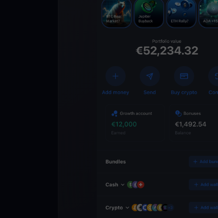
Lade die
You
Crypto Walle
herunter
Schalten Sie die Zuk
YouHodler frei. Hande
Vermögen einfach und
ausbauen.