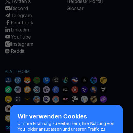
Twitter/X
Helpdesk Portal
Discord
Glossar
Telegram
Facebook
Linkedin
YouTube
Instagram
Reddit
PLATTFORM
Wir verwenden Cookies
Um Ihre Erfahrung zu verbessern, Ihre Nutzung von
YouHolder anzupassen und unseren Traffic zu