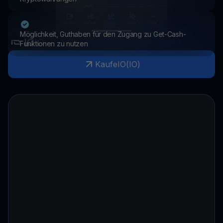
Möglichkeit, Guthaben für den Zugang zu Get-Cash-
IO
IO
Funktionen zu nutzen
Kaufe
IO
(
IO
)