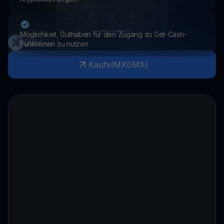
Möglichkeit, Guthaben für den Zugang zu Get-Cash-
IMX
IMX
Funktionen zu nutzen
Kaufe
IMX
(
IMX
)