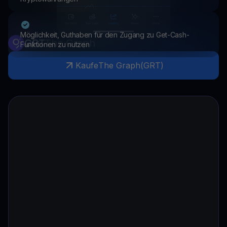
Möglichkeit, Guthaben für den Zugang zu Get-Cash-
GRT
The Graph
Funktionen zu nutzen
Kaufe
The Graph
(
GRT
)