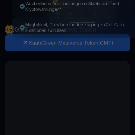
Wöchentliche Ausschüttungen in Stablecoins und
Kryptowährungen*
Möglichkeit, Guthaben für den Zugang zu Get-Cash-
GMT
Green Metaverse Token
Funktionen zu nutzen
Kaufe
Green Metaverse Token
(
GMT
)